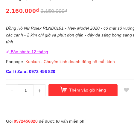
2.160.000₫
3.150.000₫
Đồng Hồ Nữ Rolex RLND0191 - New Model 2020 - có mặt số vuông
các cạnh - 2 kim chỉ giờ và phút đơn giản - dây da sáng bóng sang 
tính
✔
Bảo hành: 12 tháng
Fanpage:
Kunkun - Chuyên kinh doanh đồng hồ mắt kính
Call / Zalo: 0972 456 820
-
+
Thêm vào giỏ hàng
Gọi
0972456820
để được tư vấn miễn phí