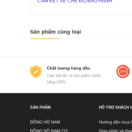
CAM KẾT VỀ CHẾ ĐỘ BẢO HÀNH
Sản phẩm cùng loại
Chất lượng hàng đầu
Cam kết tất cả sản phẩm chính
hãng 100%
SẢN PHẨM
HỖ TRỢ KHÁCH 
ĐỒNG HỒ NAM
Hướng dẫn mua 
ĐỒNG HỒ NAM CƠ
Giao nhận và tha