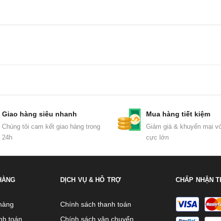
Giao hàng siêu nhanh
Mua hàng tiết kiệm
Chúng tôi cam kết giao hàng trong
Giảm giá & khuyến mại vớ
24h
cực lớn
HÀNG
DỊCH VỤ & HỖ TRỢ
CHẤP NHẬN T
hàng
Chính sách thanh toán
nh toán
Chính sách vận chuyển