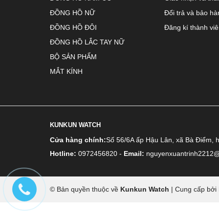
ĐỒNG HỒ NỮ
Đổi trả và bảo hà
ĐỒNG HỒ ĐÔI
Đăng kí thành vi
ĐỒNG HỒ LẮC TAY NỮ
BỘ SẢN PHẨM
MẮT KÍNH
KUNKUN WATCH
Cửa hàng chính:
Số 56/6A ấp Hậu Lân, xã Bà Điểm, 
Hotline:
0972456820
-
Email:
nguyenxuantrinh2212
© Bản quyền thuộc về
Kunkun Watch
|
Cung cấp bởi