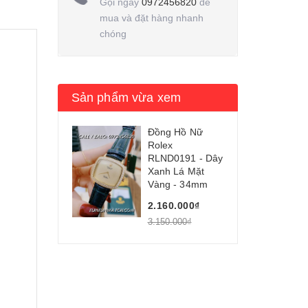
Gọi ngay
0972456820
để
mua và đặt hàng nhanh
chóng
Sản phẩm vừa xem
Đồng Hồ Nữ
Rolex
RLND0191 - Dây
Xanh Lá Mặt
Vàng - 34mm
2.160.000₫
3.150.000₫