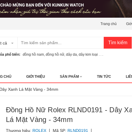
Trang chủ
Giớ
Tìm kiếm
t cả
óa phổ biến:
đồng hồ nam
,
đồng hồ nữ
,
dây da
,
dây kim loại . . .
G CHỦ
GIỚI THIỆU
SẢN PHẨM
TIN TỨC
LIÊ
- Dây Xanh Lá Mặt Vàng - 34mm
Đồng Hồ Nữ Rolex RLND0191 - Dây X
Lá Mặt Vàng - 34mm
|
|
Thương hiệu:
ROLEX
Mã SP:
RLND0191