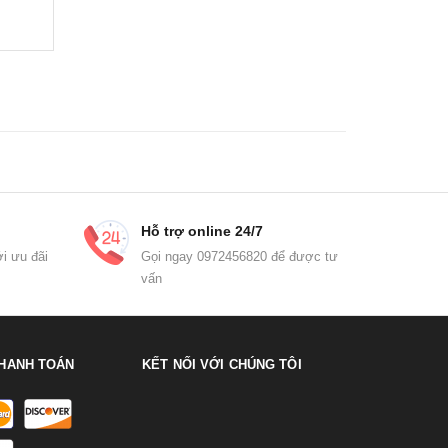
Hỗ trợ online 24/7
i ưu đãi
Gọi ngay 0972456820 để được tư
vấn
HANH TOÁN
KẾT NỐI VỚI CHÚNG TÔI