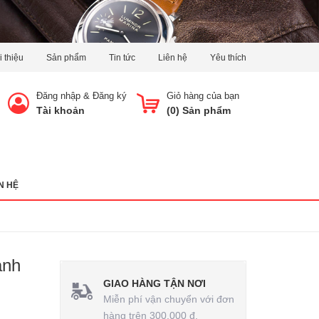
i thiệu
Sản phẩm
Tin tức
Liên hệ
Yêu thích
Đăng nhập
&
Đăng ký
Giỏ hàng của bạn
Tài khoản
(
0
) Sản phẩm
N HỆ
anh
GIAO HÀNG TẬN NƠI
Miễn phí vận chuyển với đơn
hàng trên 300.000 đ.