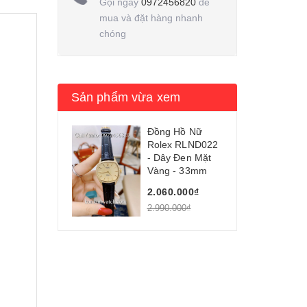
Gọi ngay
0972456820
để
mua và đặt hàng nhanh
chóng
Sản phẩm vừa xem
Đồng Hồ Nữ
Rolex RLND022
- Dây Đen Mặt
Vàng - 33mm
2.060.000₫
2.990.000₫