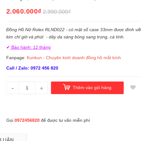
2.060.000₫
2.990.000₫
Đồng Hồ Nữ Rolex RLND022 - có mặt số case 33mm được đính viền
kim chỉ giờ và phút - dây da sáng bóng sang trọng, cá tính.
✔
Bảo hành: 12 tháng
Fanpage:
Kunkun - Chuyên kinh doanh đồng hồ mắt kính
Call / Zalo: 0972 456 820
-
+
Thêm vào giỏ hàng
Gọi
0972456820
để được tư vấn miễn phí
 LUẬN