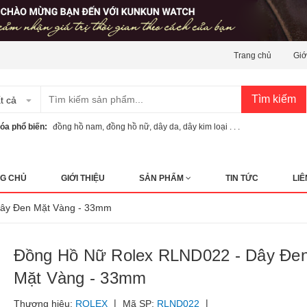
Trang chủ
Giớ
Tìm kiếm
t cả
óa phổ biến:
đồng hồ nam
,
đồng hồ nữ
,
dây da
,
dây kim loại . . .
G CHỦ
GIỚI THIỆU
SẢN PHẨM
TIN TỨC
LIÊ
 Dây Đen Mặt Vàng - 33mm
Đồng Hồ Nữ Rolex RLND022 - Dây Đe
Mặt Vàng - 33mm
|
|
Thương hiệu:
ROLEX
Mã SP:
RLND022