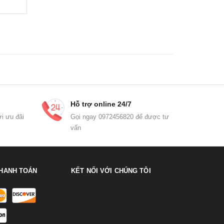
Hỗ trợ online 24/7
i ưu đãi
Gọi ngay 0972456820 để được tư
vấn
HANH TOÁN
KẾT NỐI VỚI CHÚNG TÔI