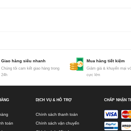
Giao hàng siêu nhanh
Mua hàng tiết kiệm
Chúng tôi cam kết giao hàng trong
Giảm giá & khuyến mại vớ
24h
cực lớn
HÀNG
DỊCH VỤ & HỖ TRỢ
CHẤP NHẬN T
hàng
Chính sách thanh toán
nh toán
Chính sách vận chuyển