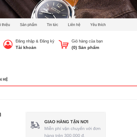
i thiệu
Sản phẩm
Tin tức
Liên hệ
Yêu thích
Đăng nhập
&
Đăng ký
Giỏ hàng của bạn
Tài khoản
(
0
) Sản phẩm
N HỆ
n
GIAO HÀNG TẬN NƠI
Miễn phí vận chuyển với đơn
hàng trên 300.000 đ.