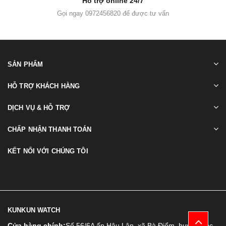
Hỗ trợ online 24/7
Gọi ngay 0972456820 để được tư vấn
SẢN PHẨM
HỖ TRỢ KHÁCH HÀNG
DỊCH VỤ & HỖ TRỢ
CHẤP NHẬN THANH TOÁN
KẾT NỐI VỚI CHÚNG TÔI
KUNKUN WATCH
Cửa hàng chính:
Số 56/6A ấp Hậu Lân, xã Bà Điểm, huyện Hóc