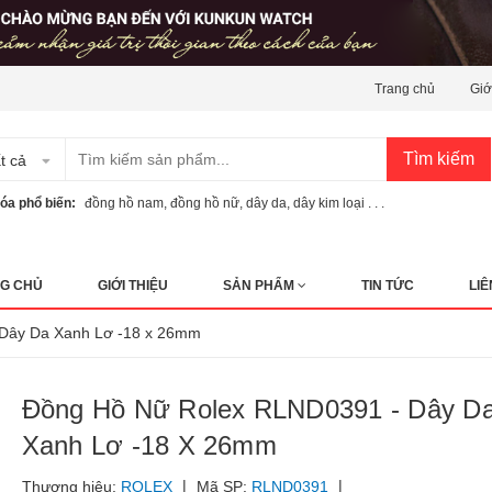
Trang chủ
Giớ
Tìm kiếm
t cả
óa phổ biến:
đồng hồ nam
,
đồng hồ nữ
,
dây da
,
dây kim loại . . .
G CHỦ
GIỚI THIỆU
SẢN PHẨM
TIN TỨC
LIÊ
- Dây Da Xanh Lơ -18 x 26mm
Đồng Hồ Nữ Rolex RLND0391 - Dây D
Xanh Lơ -18 X 26mm
|
|
Thương hiệu:
ROLEX
Mã SP:
RLND0391