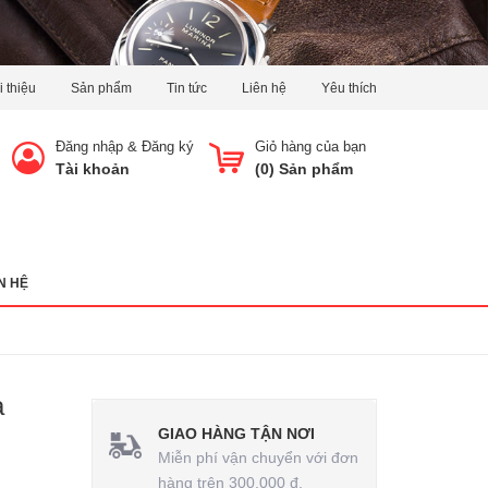
i thiệu
Sản phẩm
Tin tức
Liên hệ
Yêu thích
Đăng nhập
&
Đăng ký
Giỏ hàng của bạn
Tài khoản
(
0
) Sản phẩm
N HỆ
a
GIAO HÀNG TẬN NƠI
Miễn phí vận chuyển với đơn
hàng trên 300.000 đ.