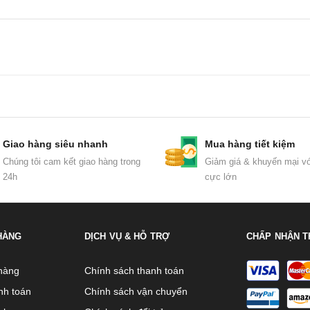
Giao hàng siêu nhanh
Mua hàng tiết kiệm
Chúng tôi cam kết giao hàng trong
Giảm giá & khuyến mại vớ
24h
cực lớn
HÀNG
DỊCH VỤ & HỖ TRỢ
CHẤP NHẬN T
hàng
Chính sách thanh toán
nh toán
Chính sách vận chuyển