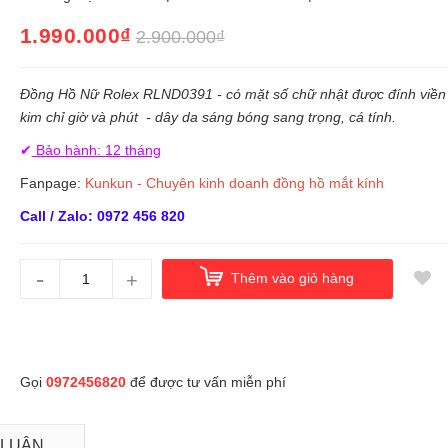
1.990.000₫
2.900.000₫
Đồng Hồ Nữ Rolex RLND0391 - có mặt số chữ nhật được đính viền 
kim chỉ giờ và phút - dây da sáng bóng sang trọng, cá tính.
✔
Bảo hành: 12 tháng
Fanpage:
Kunkun - Chuyên kinh doanh đồng hồ mắt kính
Call / Zalo: 0972 456 820
-
+
Thêm vào giỏ hàng
Gọi
0972456820
để được tư vấn miễn phí
 LUẬN