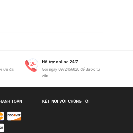
Hỗ trợ online 24/7
i ưu đãi
Gọi ngay 0972456820 để được tư
vấn
HANH TOÁN
KẾT NỐI VỚI CHÚNG TÔI