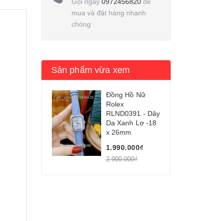
Gọi ngay
0972456820
để
mua và đặt hàng nhanh
chóng
Sản phẩm vừa xem
Đồng Hồ Nữ
Rolex
RLND0391 - Dây
Da Xanh Lơ -18
x 26mm
1.990.000₫
2.900.000₫