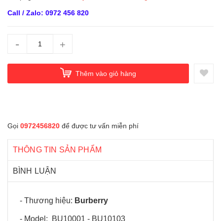
Call / Zalo: 0972 456 820
-
+
Thêm vào giỏ hàng
Gọi
0972456820
để được tư vấn miễn phí
THÔNG TIN SẢN PHẨM
BÌNH LUẬN
- Thương hiệu:
Burberry
- Model: BU10001 - BU10103