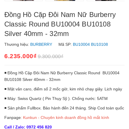
Đồng Hồ Cặp Đôi Nam Nữ Burberry
Classic Round BU10004 BU10108
Silver 40mm - 32mm
Thương hiệu:
BURBERRY
Mã SP:
BU10004 BU10108
6.235.000₫
9.300.000₫
◾ Đồng Hồ Cặp Đôi Nam Nữ Burberry Classic Round BU10004
BU10108 Silver 40mm - 32mm
◾ Mặt vân caro, điểm số 2 mốc giờ, kim nhỏ chạy giây. Lịch ngày
◾ Máy: Swiss Quartz ( Pin Thụy Sỹ ). Chống nước: 5ATM
◾ Sản phẩm Fullbox. Bảo hành đến 24 tháng. Ship Cod toàn quốc
Fanpage
:
Kunkun - Chuyên kinh doanh đồng hồ mắt kính
Call / Zalo: 0972 456 820