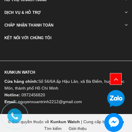
DỊCH VỤ & HỖ TRỢ
CHẤP NHẬN THANH TOÁN
KẾT NỐI VỚI CHÚNG TÔI
KUNKUN WATCH
Cửa hàng chính:
Số 56/6A ấp Hậu Lân, xã Bà Điểm, huyện Hóc
Môn, thành phố Hồ Chí Minh
Hotline:
0972456820
Email:
nguyenxuantrinh2212@gmail.com
© Bản quyền thuộc về
Kunkun Watch
|
Cung cấp bởi
Bizweb
Tìm kiếm
Giới thiệu