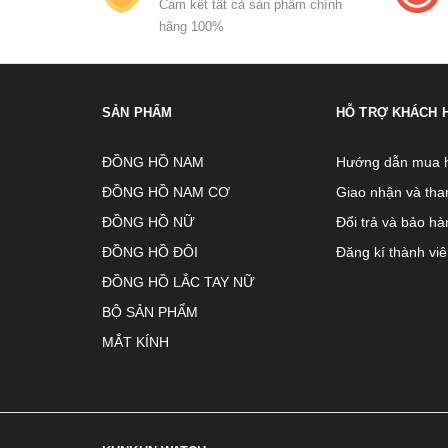
Cam kết tất cả sản phẩm chính
hãng 100%
SẢN PHẨM
HỖ TRỢ KHÁCH 
ĐỒNG HỒ NAM
Hướng dẫn mua 
ĐỒNG HỒ NAM CƠ
Giao nhận và tha
ĐỒNG HỒ NỮ
Đổi trả và bảo hà
ĐỒNG HỒ ĐÔI
Đăng kí thành vi
ĐỒNG HỒ LẮC TAY NỮ
BỘ SẢN PHẨM
MẮT KÍNH