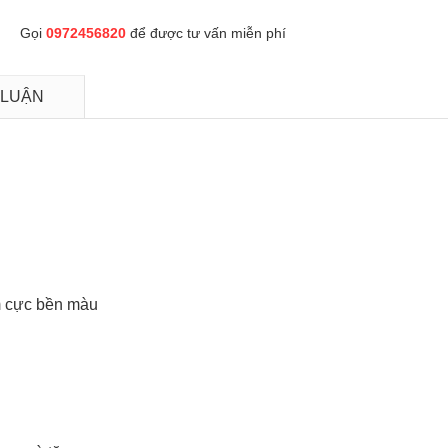
Gọi
0972456820
để được tư vấn miễn phí
 LUẬN
uum cực bền màu