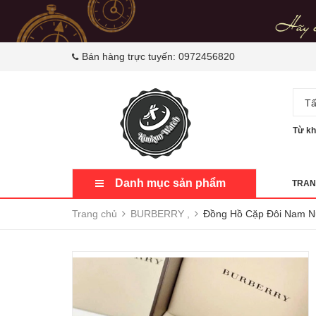
Bán hàng trực tuyến:
0972456820
Tấ
Từ kh
Danh mục sản phẩm
TRAN
Trang chủ
BURBERRY ,
Đồng Hồ Cặp Đôi Nam N