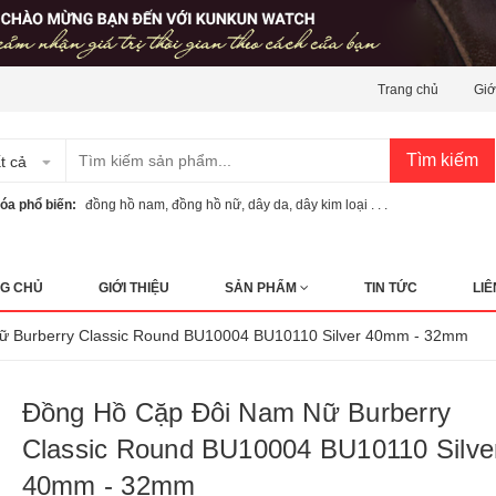
Trang chủ
Giớ
Tìm kiếm
t cả
óa phổ biến:
đồng hồ nam
,
đồng hồ nữ
,
dây da
,
dây kim loại . . .
G CHỦ
GIỚI THIỆU
SẢN PHẨM
TIN TỨC
LIÊ
ữ Burberry Classic Round BU10004 BU10110 Silver 40mm - 32mm
Đồng Hồ Cặp Đôi Nam Nữ Burberry
Classic Round BU10004 BU10110 Silve
40mm - 32mm