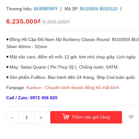
|
|
Thương hiệu:
BURBERRY
Mã SP:
BU10004 BU10110
6.235.000₫
9.300.000₫
◾ Đồng Hồ Cặp Đôi Nam Nữ Burberry Classic Round BU10004 BU
Silver 40mm - 32mm
◾ Mặt vân caro, điểm số mốc 12 giờ, kim nhỏ chạy giây. Lịch ngày
◾ Máy: Swiss Quartz ( Pin Thụy Sỹ ). Chống nước: 5ATM
◾ Sản phẩm Fullbox. Bảo hành đến 24 tháng. Ship Cod toàn quốc
Fanpage
:
Kunkun - Chuyên kinh doanh đồng hồ mắt kính
Call / Zalo: 0972 456 820
-
+
Thêm vào giỏ hàng