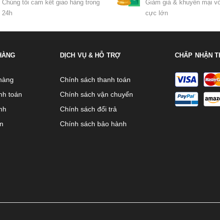
Chúng tôi cam kết giao hàng trong
Giảm giá & khuyến mại vớ
24h
cực lớn
HÀNG
DỊCH VỤ & HỖ TRỢ
CHẤP NHẬN T
hàng
Chính sách thanh toán
nh toán
Chính sách vận chuyển
nh
Chính sách đổi trả
ên
Chính sách bảo hành