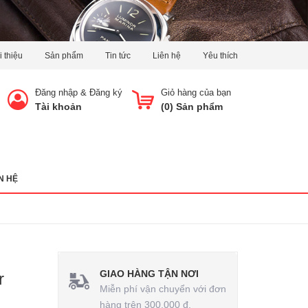
i thiệu
Sản phẩm
Tin tức
Liên hệ
Yêu thích
Đăng nhập
&
Đăng ký
Giỏ hàng của bạn
Tài khoản
(
0
) Sản phẩm
N HỆ
GIAO HÀNG TẬN NƠI
r
Miễn phí vận chuyển với đơn
hàng trên 300.000 đ.