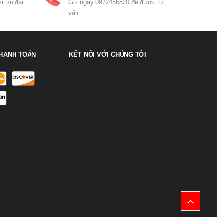
i ưu đãi
Gọi ngay 0972456820 để được tư
vấn
HANH TOÁN
KẾT NỐI VỚI CHÚNG TÔI