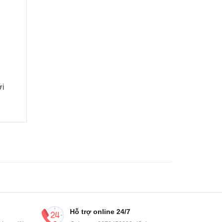
́i
Hỗ trợ online 24/7