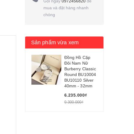
Gọi ngay
0972456820
để
mua và đặt hàng nhanh
chóng
Sản phẩm vừa xem
Đồng Hồ Cặp
Đôi Nam Nữ
Burberry Classic
Round BU10004
BU10110 Silver
40mm - 32mm
6.235.000₫
9.300.000₫