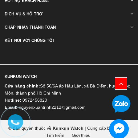
HỖ TRỢ KHÁCH HÀNG
DỊCH VỤ & HỖ TRỢ
CHẤP NHẬN THANH TOÁN
KẾT NỐI VỚI CHÚNG TÔI
KUNKUN WATCH
Cửa hàng chính:
Số 56/6A ấp Hậu Lân, xã Bà Điểm, huyện Hóc
Môn, thành phố Hồ Chí Minh
Hotline:
0972456820
Email:
nguyenxuantrinh2212@gmail.com
© Bản quyền thuộc về
Kunkun Watch
|
Cung cấp bởi
Bizweb
Tìm kiếm
Giới thiệu