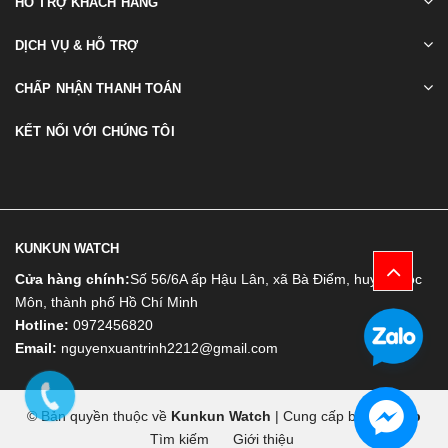
HỖ TRỢ KHÁCH HÀNG
DỊCH VỤ & HỖ TRỢ
CHẤP NHẬN THANH TOÁN
KẾT NỐI VỚI CHÚNG TÔI
KUNKUN WATCH
Cửa hàng chính:
Số 56/6A ấp Hậu Lân, xã Bà Điểm, huyện Hóc
Môn, thành phố Hồ Chí Minh
Hotline:
0972456820
Email:
nguyenxuantrinh2212@gmail.com
© Bản quyền thuộc về
Kunkun Watch
|
Cung cấp bởi
Bizweb
Tìm kiếm
Giới thiệu