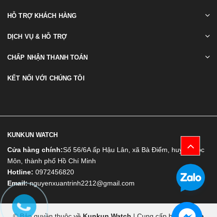
HỖ TRỢ KHÁCH HÀNG
DỊCH VỤ & HỖ TRỢ
CHẤP NHẬN THANH TOÁN
KẾT NỐI VỚI CHÚNG TÔI
KUNKUN WATCH
Cửa hàng chính:
Số 56/6A ấp Hậu Lân, xã Bà Điểm, huyện Hóc
Môn, thành phố Hồ Chí Minh
Hotline:
0972456820
Email:
nguyenxuantrinh2212@gmail.com
© Bản quyền thuộc về
Kunkun Watch
|
Cung cấp bởi
Bizweb