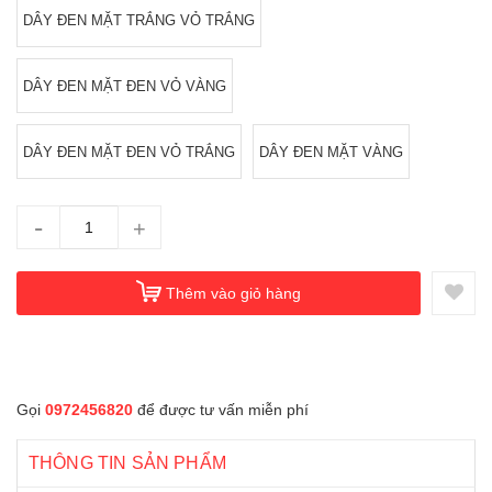
DÂY ĐEN MẶT TRẮNG VỎ TRẮNG
DÂY ĐEN MẶT ĐEN VỎ VÀNG
DÂY ĐEN MẶT ĐEN VỎ TRẮNG
DÂY ĐEN MẶT VÀNG
-
+
Thêm vào giỏ hàng
Gọi
0972456820
để được tư vấn miễn phí
THÔNG TIN SẢN PHẨM