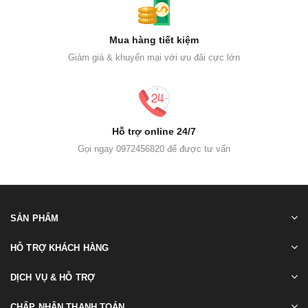
Mua hàng tiết kiệm
Giảm giá & khuyến mại với ưu đãi cực lớn
Hỗ trợ online 24/7
Gọi ngay 0972456820 để được tư vấn
SẢN PHẨM
HỖ TRỢ KHÁCH HÀNG
DỊCH VỤ & HỖ TRỢ
CHẤP NHẬN THANH TOÁN