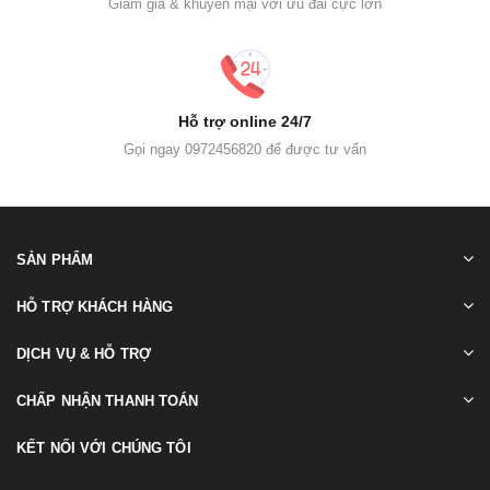
Giảm giá & khuyến mại với ưu đãi cực lớn
Hỗ trợ online 24/7
Gọi ngay 0972456820 để được tư vấn
SẢN PHẨM
HỖ TRỢ KHÁCH HÀNG
DỊCH VỤ & HỖ TRỢ
CHẤP NHẬN THANH TOÁN
KẾT NỐI VỚI CHÚNG TÔI