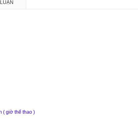
 LUẬN
( giờ thể thao )