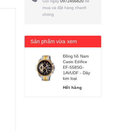
Gọi ngay
0972456820
để
mua và đặt hàng nhanh
chóng
Sản phẩm vừa xem
Đồng hồ Nam
Casio Edifice
EF-558SG-
1AVUDF - Dây
kim loại
Hết hàng