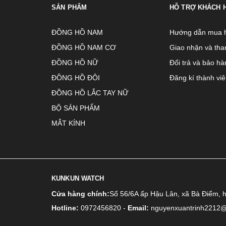
SẢN PHẨM
HỖ TRỢ KHÁCH 
ĐỒNG HỒ NAM
Hướng dẫn mua 
ĐỒNG HỒ NAM CƠ
Giao nhận và tha
ĐỒNG HỒ NỮ
Đổi trả và bảo hà
ĐỒNG HỒ ĐÔI
Đăng kí thành vi
ĐỒNG HỒ LẮC TAY NỮ
BỘ SẢN PHẨM
MẮT KÍNH
KUNKUN WATCH
Cửa hàng chính:
Số 56/6A ấp Hậu Lân, xã Bà Điểm, 
Hotline:
0972456820
-
Email:
nguyenxuantrinh2212