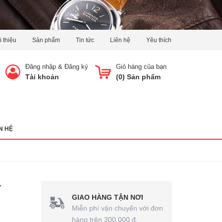
i thiệu
Sản phẩm
Tin tức
Liên hệ
Yêu thích
Đăng nhập
&
Đăng ký
Giỏ hàng của bạn
Tài khoản
(
0
) Sản phẩm
N HỆ
-
GIAO HÀNG TẬN NƠI
Miễn phí vận chuyển với đơn
hàng trên 300.000 đ.