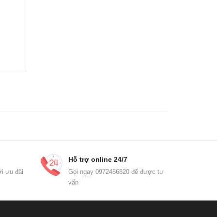
Hỗ trợ online 24/7
i ưu đãi
Gọi ngay 0972456820 để được tư
vấn