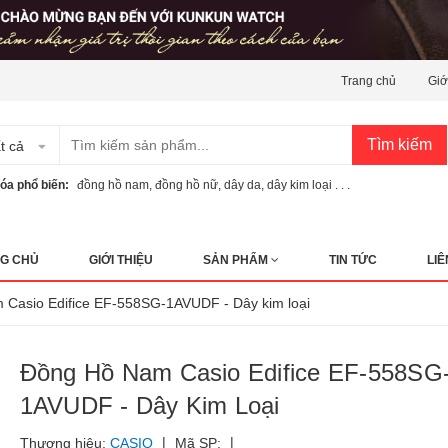
Trang chủ
Giớ
Tìm kiếm
t cả
óa phổ biến:
đồng hồ nam
,
đồng hồ nữ
,
dây da
,
dây kim loại . . .
G CHỦ
GIỚI THIỆU
SẢN PHẨM
TIN TỨC
LIÊ
 Casio Edifice EF-558SG-1AVUDF - Dây kim loại
Đồng Hồ Nam Casio Edifice EF-558SG
1AVUDF - Dây Kim Loại
|
|
Thương hiệu:
CASIO
Mã SP: