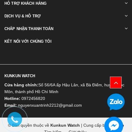
HỖ TRỢ KHÁCH HÀNG
DỊCH VỤ & HỖ TRỢ
CHẤP NHẬN THANH TOÁN
KẾT NỐI VỚI CHÚNG TÔI
KUNKUN WATCH
Cửa hàng chính:
Số 56/6A ấp Hậu Lân, xã Bà Điểm, huyện Hóc
Môn, thành phố Hồ Chí Minh
Hotline:
0972456820
Email:
nguyenxuantrinh2212@gmail.com
© Bản quyền thuộc về
Kunkun Watch
|
Cung cấp bởi
Bizweb