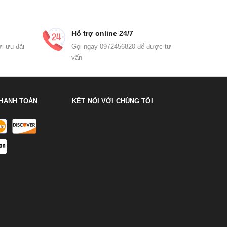
Hỗ trợ online 24/7
i ưu đãi
Gọi ngay 0972456820 để được tư
vấn
HANH TOÁN
KẾT NỐI VỚI CHÚNG TÔI