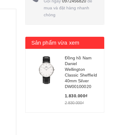
Gọi ngay
0972456820
để
mua và đặt hàng nhanh
chóng
Sản phẩm vừa xem
Đồng hồ Nam
Daniel
Wellington
Classic SheffIeld
40mm Silver
DW00100020
1.830.000₫
2.830.000₫