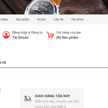
i thiệu
Sản phẩm
Tin tức
Liên hệ
Yêu thích
Đăng nhập
&
Đăng ký
Giỏ hàng của bạn
Tài khoản
(
0
) Sản phẩm
N HỆ
c
GIAO HÀNG TẬN NƠI
Miễn phí vận chuyển với đơn
hàng trên 300.000 đ.