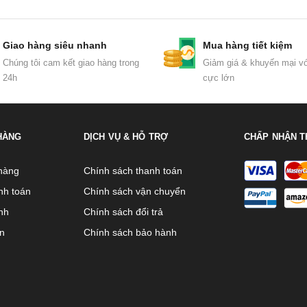
Giao hàng siêu nhanh
Mua hàng tiết kiệm
Chúng tôi cam kết giao hàng trong
Giảm giá & khuyến mại vớ
24h
cực lớn
HÀNG
DỊCH VỤ & HỖ TRỢ
CHẤP NHẬN T
hàng
Chính sách thanh toán
nh toán
Chính sách vận chuyển
nh
Chính sách đổi trả
ên
Chính sách bảo hành