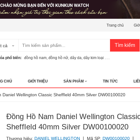
Trang chủ
Giớ
Tìm kiếm
t cả
óa phổ biến:
đồng hồ nam
,
đồng hồ nữ
,
dây da
,
dây kim loại . . .
G CHỦ
GIỚI THIỆU
SẢN PHẨM
TIN TỨC
LIÊ
Daniel Wellington Classic SheffIeld 40mm Silver DW00100020
Đồng Hồ Nam Daniel Wellington Classi
SheffIeld 40mm Silver DW00100020
|
|
Thương hiệu:
DANIEL WELLINGTON
Mã SP:
DW00100020