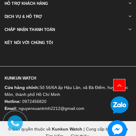
HỖ TRỢ KHÁCH HÀNG
DỊCH VỤ & HỖ TRỢ
CHẤP NHẬN THANH TOÁN
KẾT NỐI VỚI CHÚNG TÔI
KUNKUN WATCH
Cửa hàng chính:
Số 56/6A ấp Hậu Lân, xã Bà Điểm, huyện Hóc
Môn, thành phố Hồ Chí Minh
Hotline:
0972456820
Email:
nguyenxuantrinh2212@gmail.com
© Bản quyền thuộc về
Kunkun Watch
|
Cung cấp bởi
Bizweb