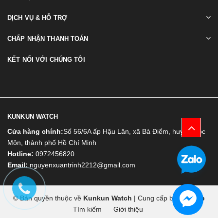
DỊCH VỤ & HỖ TRỢ
CHẤP NHẬN THANH TOÁN
KẾT NỐI VỚI CHÚNG TÔI
KUNKUN WATCH
Cửa hàng chính:
Số 56/6A ấp Hậu Lân, xã Bà Điểm, huyện Hóc
Môn, thành phố Hồ Chí Minh
Hotline:
0972456820
Email:
nguyenxuantrinh2212@gmail.com
© Bản quyền thuộc về
Kunkun Watch
|
Cung cấp bởi
Bizweb
Tìm kiếm
Giới thiệu