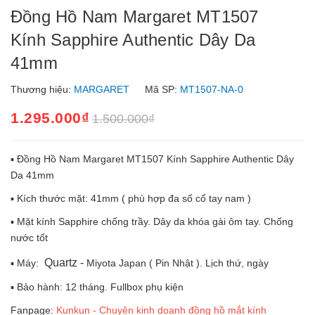
Đồng Hồ Nam Margaret MT1507
Kính Sapphire Authentic Dây Da
41mm
Thương hiệu:
MARGARET
Mã SP:
MT1507-NA-0
1.295.000₫
1.500.000₫
▪️ Đồng Hồ Nam Margaret MT1507 Kính Sapphire Authentic Dây
Da 41mm
▪️ Kích thước mặt: 41mm ( phù hợp đa số cổ tay nam )
▪️ Mặt kính Sapphire chống trầy. Dây da khóa gài ôm tay. Chống
nước tốt
Quartz -
▪️ Máy:
Miyota Japan ( Pin Nhật ). Lịch thứ, ngày
▪️ Bảo hành: 12 tháng. Fullbox phụ kiện
Fanpage:
Kunkun - Chuyên kinh doanh đồng hồ mắt kính