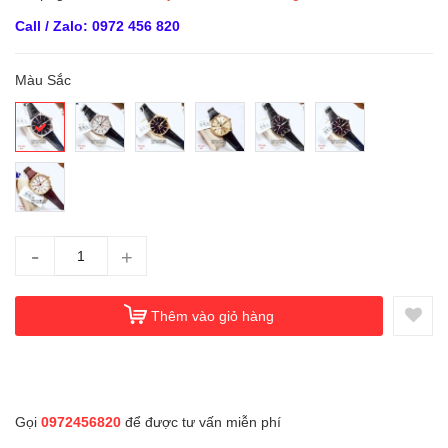
Call / Zalo: 0972 456 820
Màu Sắc
-
+
Thêm vào giỏ hàng
Gọi
0972456820
để được tư vấn miễn phí