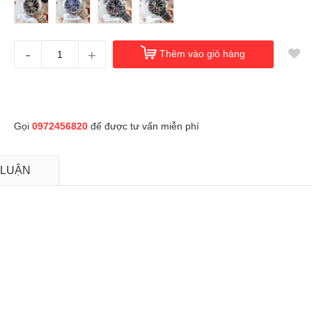
-
+
Thêm vào giỏ hàng
Gọi
0972456820
để được tư vấn miễn phí
 LUẬN