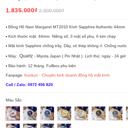
1.835.000₫
2.300.000₫
▪️ Đồng Hồ Nam Margaret MT2010 Kính Sapphire Authentic 44mm
▪️ Kích thước mặt: 44mm. Niềng số, 3 mặt số phụ, 6 kim chạy
▪️ Mặt kính Sapphire chống trầy. Dây, vỏ thép không rỉ. Chống nước 
Quartz -
▪️ Máy:
Miyota Japan ( Pin Nhật ). Lịch thứ, ngày - 24 giờ
▪️ Bảo hành: 12 tháng. Fullbox phụ kiện
Fanpage:
Kunkun - Chuyên kinh doanh đồng hồ mắt kính
Call / Zalo: 0972 456 820
Màu Sắc