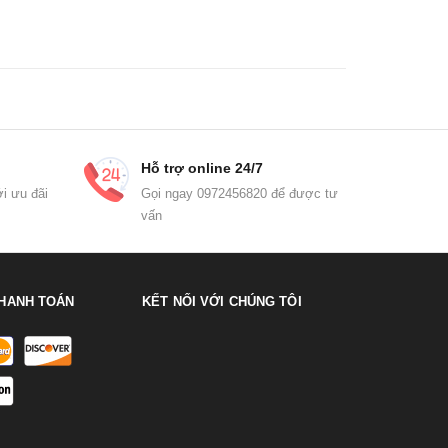
Hỗ trợ online 24/7
i ưu đãi
Gọi ngay 0972456820 để được tư
vấn
HANH TOÁN
KẾT NỐI VỚI CHÚNG TÔI