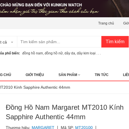
Trang chủ
Giớ
Tìm kiếm
t cả
óa phổ biến:
đồng hồ nam
,
đồng hồ nữ
,
dây da
,
dây kim loại . . .
G CHỦ
GIỚI THIỆU
SẢN PHẨM
TIN TỨC
LIÊ
T2010 Kính Sapphire Authentic 44mm
Đồng Hồ Nam Margaret MT2010 Kính
Sapphire Authentic 44mm
|
|
Thương hiệu:
MARGARET
Mã SP:
MT20100