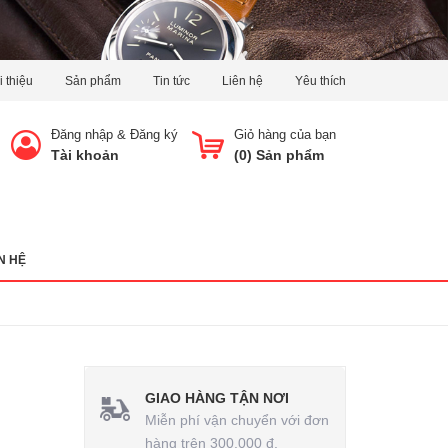
i thiệu
Sản phẩm
Tin tức
Liên hệ
Yêu thích
Đăng nhập
&
Đăng ký
Giỏ hàng của bạn
Tài khoản
(
0
) Sản phẩm
N HỆ
GIAO HÀNG TẬN NƠI
Miễn phí vận chuyển với đơn
hàng trên 300.000 đ.