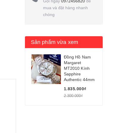
Gọi ngay
0972456820
để
mua và đặt hàng nhanh
chóng
Sản phẩm vừa xem
Đồng Hồ Nam
Margaret
MT2010 Kính
Sapphire
Authentic 44mm
1.835.000₫
2.300.000₫