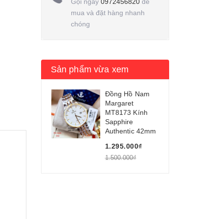
Gọi ngay
0972456820
để
mua và đặt hàng nhanh
chóng
Sản phẩm vừa xem
Đồng Hồ Nam
Margaret
MT8173 Kính
Sapphire
Authentic 42mm
1.295.000₫
1.500.000₫