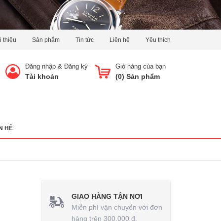
i thiệu
Sản phẩm
Tin tức
Liên hệ
Yêu thích
Đăng nhập
&
Đăng ký
Giỏ hàng của bạn
Tài khoản
(
0
) Sản phẩm
N HỆ
GIAO HÀNG TẬN NƠI
Miễn phí vận chuyển với đơn
hàng trên 300.000 đ.