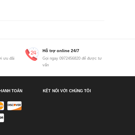
Hỗ trợ online 24/7
i ưu đãi
Gọi ngay 0972456820 để được tư
vấn
HANH TOÁN
KẾT NỐI VỚI CHÚNG TÔI