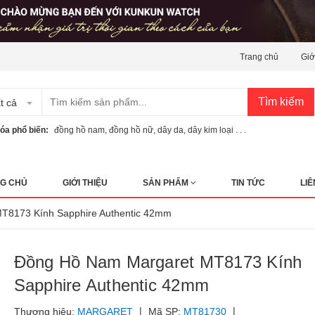
Trang chủ
Giớ
Tìm kiếm
t cả
óa phổ biến:
đồng hồ nam
,
đồng hồ nữ
,
dây da
,
dây kim loại . . .
G CHỦ
GIỚI THIỆU
SẢN PHẨM
TIN TỨC
LIÊ
T8173 Kính Sapphire Authentic 42mm
Đồng Hồ Nam Margaret MT8173 Kính
Sapphire Authentic 42mm
|
|
Thương hiệu:
MARGARET
Mã SP:
MT81730