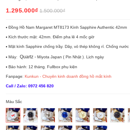
1.295.000₫
1.500.000₫
▪️ Đồng Hồ Nam Margaret MT8173 Kính Sapphire Authentic 42mm
▪️ Kích thước mặt: 42mm. Điểm pha lê 4 mốc giờ
▪️ Mặt kính Sapphire chống trầy. Dây, vỏ thép không rỉ. Chống nước 
Quartz -
▪️ Máy:
Miyota Japan ( Pin Nhật ). Lịch ngày
▪️ Bảo hành: 12 tháng. Fullbox phụ kiện
Fanpage:
Kunkun - Chuyên kinh doanh đồng hồ mắt kính
Call / Zalo: 0972 456 820
Màu Sắc