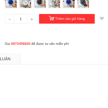
-
+
Thêm vào giỏ hàng
Gọi
0972456820
để được tư vấn miễn phí
 LUẬN