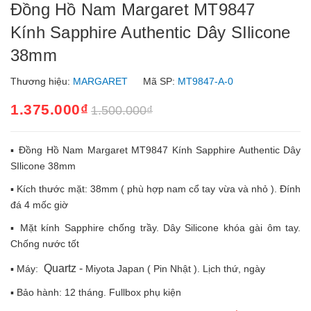
Đồng Hồ Nam Margaret MT9847
Kính Sapphire Authentic Dây SIlicone
38mm
Thương hiệu:
MARGARET
Mã SP:
MT9847-A-0
1.375.000₫
1.500.000₫
▪️ Đồng Hồ Nam Margaret MT9847 Kính Sapphire Authentic Dây
SIlicone 38mm
▪️ Kích thước mặt: 38mm ( phù hợp nam cổ tay vừa và nhỏ ). Đính
đá 4 mốc giờ
▪️ Mặt kính Sapphire chống trầy. Dây Silicone khóa gài ôm tay.
Chống nước tốt
Quartz -
▪️ Máy:
Miyota Japan ( Pin Nhật ). Lịch thứ, ngày
▪️ Bảo hành: 12 tháng. Fullbox phụ kiện