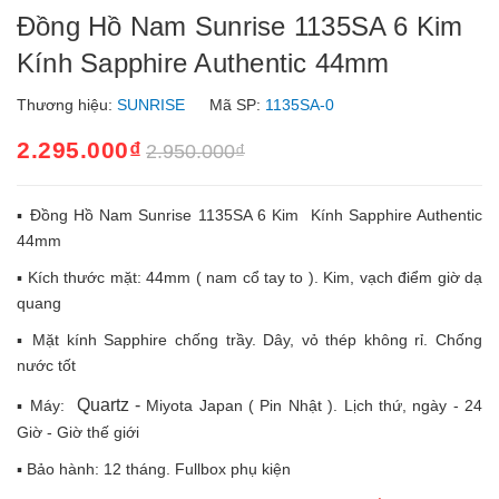
Đồng Hồ Nam Sunrise 1135SA 6 Kim
Kính Sapphire Authentic 44mm
Thương hiệu:
SUNRISE
Mã SP:
1135SA-0
2.295.000₫
2.950.000₫
▪️ Đồng Hồ Nam Sunrise 1135SA 6 Kim Kính Sapphire Authentic
44mm
▪️ Kích thước mặt: 44mm ( nam cổ tay to ). Kim, vạch điểm giờ dạ
quang
▪️ Mặt kính Sapphire chống trầy. Dây, vỏ thép không rỉ. Chống
nước tốt
Quartz -
▪️ Máy:
Miyota Japan ( Pin Nhật ). Lịch thứ, ngày - 24
Giờ - Giờ thế giới
▪️ Bảo hành: 12 tháng. Fullbox phụ kiện