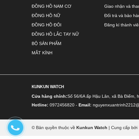
ĐỒNG HỒ NAM CƠ
Giao nhận và tha
ĐỒNG HỒ NỮ
Đổi trả và bảo hà
ĐỒNG HỒ ĐÔI
Đăng kí thành vi
ĐỒNG HỒ LẮC TAY NỮ
BỘ SẢN PHẨM
MẮT KÍNH
KUNKUN WATCH
Cửa hàng chính:
Số 56/6A ấp Hậu Lân, xã Bà Điểm, 
Hotline:
0972456820
-
Email:
nguyenxuantrinh2212
© Bản quyền thuộc về
Kunkun Watch
|
Cung cấp bởi