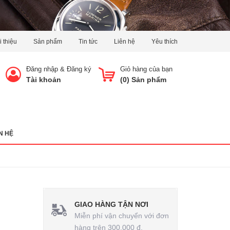
i thiệu
Sản phẩm
Tin tức
Liên hệ
Yêu thích
Đăng nhập
&
Đăng ký
Giỏ hàng của bạn
Tài khoản
(
0
) Sản phẩm
N HỆ
GIAO HÀNG TẬN NƠI
Miễn phí vận chuyển với đơn
hàng trên 300.000 đ.