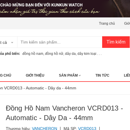
Trang chủ
Giớ
Tìm kiếm
t cả
óa phổ biến:
đồng hồ nam
,
đồng hồ nữ
,
dây da
,
dây kim loại . . .
G CHỦ
GIỚI THIỆU
SẢN PHẨM
TIN TỨC
LIÊ
n VCRD013 - Automatic - Dây da - 44mm
Đồng Hồ Nam Vancheron VCRD013 -
Automatic - Dây Da - 44mm
|
|
Thương hiệu:
VANCHERON
Mã SP:
VCRD013