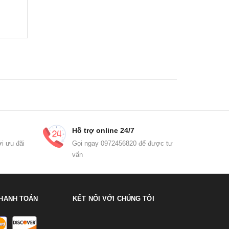
Hỗ trợ online 24/7
i ưu đãi
Gọi ngay 0972456820 để được tư
vấn
HANH TOÁN
KẾT NỐI VỚI CHÚNG TÔI