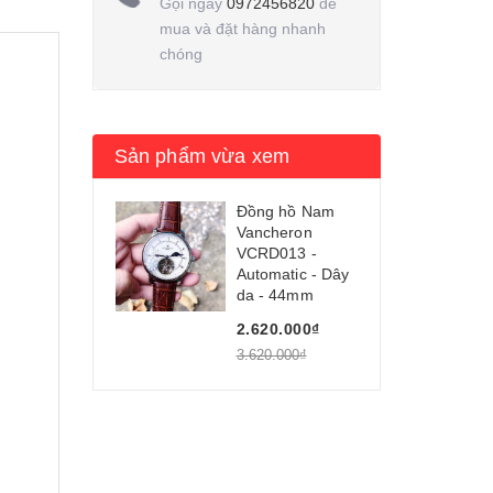
Gọi ngay
0972456820
để
mua và đặt hàng nhanh
chóng
Sản phẩm vừa xem
Đồng hồ Nam
Vancheron
VCRD013 -
Automatic - Dây
da - 44mm
2.620.000₫
3.620.000₫