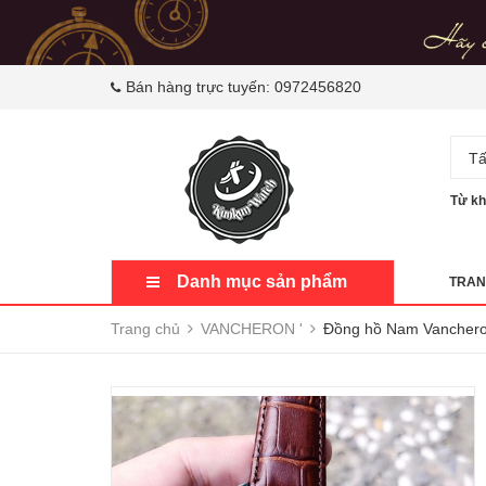
Bán hàng trực tuyến:
0972456820
Tấ
Từ kh
Danh mục sản phẩm
TRAN
Trang chủ
VANCHERON '
Đồng hồ Nam Vanchero