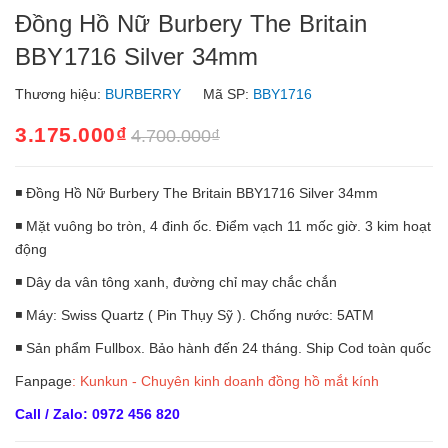
Đồng Hồ Nữ Burbery The Britain
BBY1716 Silver 34mm
Thương hiệu:
BURBERRY
Mã SP:
BBY1716
3.175.000₫
4.700.000₫
◾ Đồng Hồ Nữ Burbery The Britain BBY1716 Silver 34mm
◾ Mặt vuông bo tròn, 4 đinh ốc. Điểm vạch 11 mốc giờ. 3 kim hoạt
động
◾ Dây da vân tông xanh, đường chỉ may chắc chắn
◾ Máy: Swiss Quartz ( Pin Thụy Sỹ ). Chống nước: 5ATM
◾ Sản phẩm Fullbox. Bảo hành đến 24 tháng. Ship Cod toàn quốc
Fanpage
:
Kunkun - Chuyên kinh doanh đồng hồ mắt kính
Call / Zalo: 0972 456 820