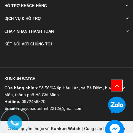
HỖ TRỢ KHÁCH HÀNG
DỊCH VỤ & HỖ TRỢ
CHẤP NHẬN THANH TOÁN
KẾT NỐI VỚI CHÚNG TÔI
KUNKUN WATCH
Cửa hàng chính:
Số 56/6A ấp Hậu Lân, xã Bà Điểm, huyện Hóc
Môn, thành phố Hồ Chí Minh
Hotline:
0972456820
Email:
nguyenxuantrinh2212@gmail.com
© Bản quyền thuộc về
Kunkun Watch
|
Cung cấp bởi
Bizweb