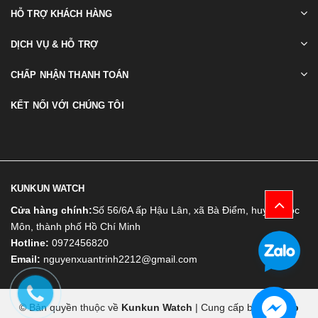
HỖ TRỢ KHÁCH HÀNG
DỊCH VỤ & HỖ TRỢ
CHẤP NHẬN THANH TOÁN
KẾT NỐI VỚI CHÚNG TÔI
KUNKUN WATCH
Cửa hàng chính:
Số 56/6A ấp Hậu Lân, xã Bà Điểm, huyện Hóc
Môn, thành phố Hồ Chí Minh
Hotline:
0972456820
Email:
nguyenxuantrinh2212@gmail.com
© Bản quyền thuộc về
Kunkun Watch
|
Cung cấp bởi
Bizweb