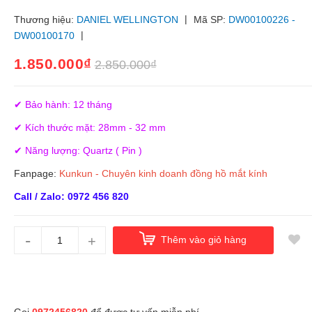
|
Thương hiệu:
DANIEL WELLINGTON
Mã SP:
DW00100226 -
|
DW00100170
1.850.000₫
2.850.000₫
✔ Bảo hành: 12 tháng
✔ Kích thước mặt: 28mm - 32 mm
✔ Năng lượng: Quartz ( Pin )
Fanpage:
Kunkun - Chuyên kinh doanh đồng hồ mắt kính
Call / Zalo: 0972 456 820
-
+
Thêm vào giỏ hàng
Gọi
0972456820
để được tư vấn miễn phí