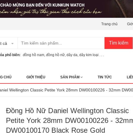
Trang chủ
Giớ
Tìm kiếm
t cả
óa phổ biến:
đồng hồ nam
,
đồng hồ nữ
,
dây da
,
dây kim loại . . .
G CHỦ
GIỚI THIỆU
SẢN PHẨM
TIN TỨC
LIÊ
niel Wellington Classic Petite York 28mm DW00100226 - 32mm DW0
Đồng Hồ Nữ Daniel Wellington Classic
Petite York 28mm DW00100226 - 32m
DW00100170 Black Rose Gold