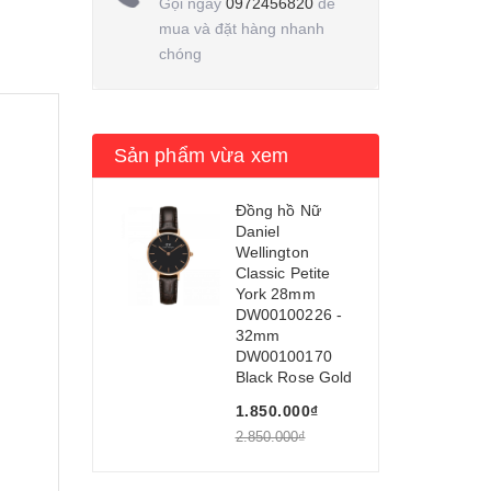
Gọi ngay
0972456820
để
mua và đặt hàng nhanh
chóng
Sản phẩm vừa xem
Đồng hồ Nữ
Daniel
Wellington
Classic Petite
York 28mm
DW00100226 -
32mm
DW00100170
Black Rose Gold
1.850.000₫
2.850.000₫