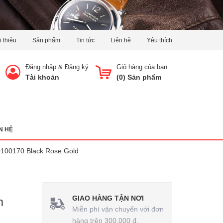
i thiệu
Sản phẩm
Tin tức
Liên hệ
Yêu thích
Đăng nhập
&
Đăng ký
Giỏ hàng của bạn
Tài khoản
(
0
) Sản phẩm
N HỆ
0100170 Black Rose Gold
GIAO HÀNG TẬN NƠI
m
Miễn phí vận chuyển với đơn
hàng trên 300.000 đ.