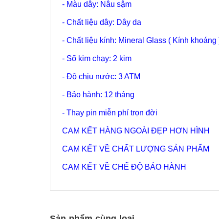
- Màu dây: Nâu sậm
- Chất liệu dây: Dây da
- Chất liệu kính: Mineral Glass ( Kính khoáng 
- Số kim chạy: 2 kim
- Độ chịu nước: 3 ATM
- Bảo hành: 12 tháng
- Thay pin miễn phí trọn đời
CAM KẾT HÀNG NGOÀI ĐẸP HƠN HÌNH
CAM KẾT VỀ CHẤT LƯỢNG SẢN PHẨM
CAM KẾT VỀ CHẾ ĐỘ BẢO HÀNH
Sản phẩm cùng loại