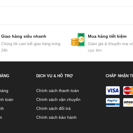
Giao hàng siêu nhanh
Mua hàng tiết kiệm
Chúng tôi cam kết giao hàng trong
Giảm giá & khuyến mại vớ
24h
cực lớn
HÀNG
DỊCH VỤ & HỖ TRỢ
CHẤP NHẬN T
hàng
Chính sách thanh toán
nh toán
Chính sách vận chuyển
nh
Chính sách đổi trả
ên
Chính sách bảo hành