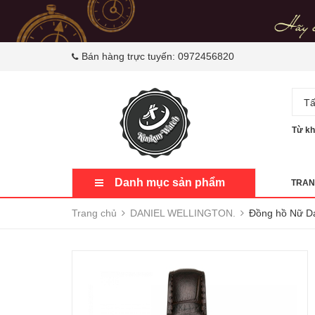
Bán hàng trực tuyến:
0972456820
Tấ
Từ kh
Danh mục sản phẩm
TRAN
Trang chủ
DANIEL WELLINGTON.
Đồng hồ Nữ Da