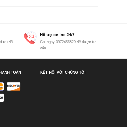
Hỗ trợ online 24/7
i ưu đãi
Gọi ngay 0972456820 để được tư
vấn
HANH TOÁN
KẾT NỐI VỚI CHÚNG TÔI