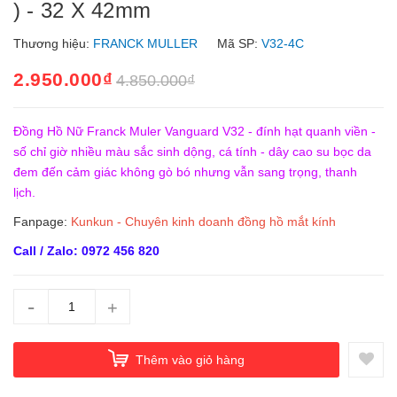
) - 32 X 42mm
Thương hiệu:
FRANCK MULLER
Mã SP:
V32-4C
2.950.000₫
4.850.000₫
Đồng Hồ Nữ Franck Muler Vanguard V32 - đính hạt quanh viền -
số chỉ giờ nhiều màu sắc sinh dộng, cá tính - dây cao su bọc da
đem đến cảm giác không gò bó nhưng vẫn sang trọng, thanh
lịch.
Fanpage:
Kunkun - Chuyên kinh doanh đồng hồ mắt kính
Call / Zalo: 0972 456 820
-
+
Thêm vào giỏ hàng