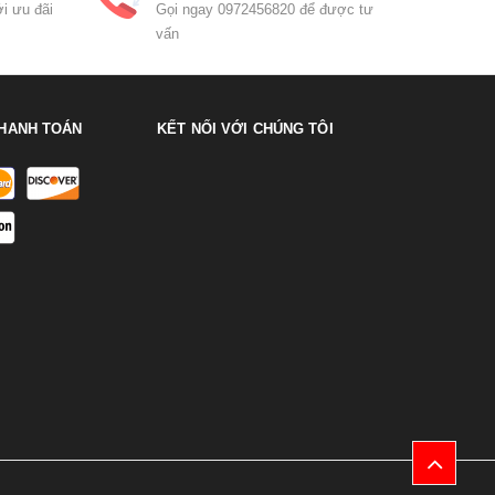
i ưu đãi
Gọi ngay 0972456820 để được tư
vấn
HANH TOÁN
KẾT NỐI VỚI CHÚNG TÔI