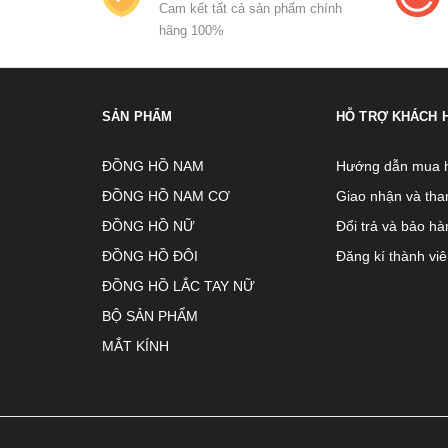
Cam kết tất cả sản phẩm chính
hãng 100%
SẢN PHẨM
HỖ TRỢ KHÁCH 
ĐỒNG HỒ NAM
Hướng dẫn mua 
ĐỒNG HỒ NAM CƠ
Giao nhận và tha
ĐỒNG HỒ NỮ
Đổi trả và bảo hà
ĐỒNG HỒ ĐÔI
Đăng kí thành vi
ĐỒNG HỒ LẮC TAY NỮ
BỘ SẢN PHẨM
MẮT KÍNH