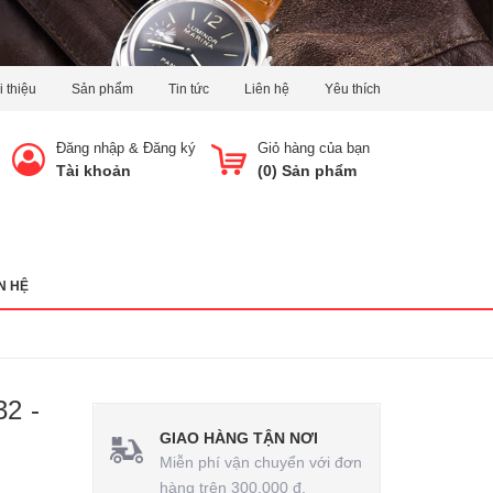
i thiệu
Sản phẩm
Tin tức
Liên hệ
Yêu thích
Đăng nhập
&
Đăng ký
Giỏ hàng của bạn
Tài khoản
(
0
) Sản phẩm
N HỆ
32 -
GIAO HÀNG TẬN NƠI
Miễn phí vận chuyển với đơn
hàng trên 300.000 đ.