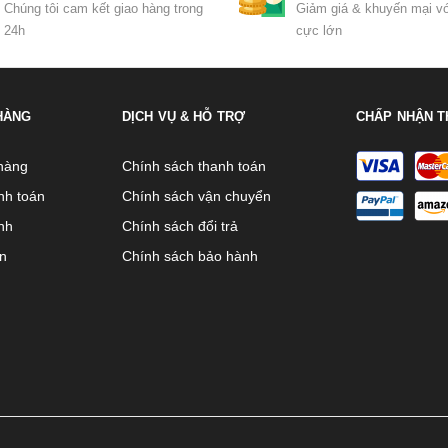
Chúng tôi cam kết giao hàng trong
Giảm giá & khuyến mại vớ
24h
cực lớn
HÀNG
DỊCH VỤ & HỖ TRỢ
CHẤP NHẬN T
hàng
Chính sách thanh toán
nh toán
Chính sách vận chuyển
nh
Chính sách đổi trả
ên
Chính sách bảo hành