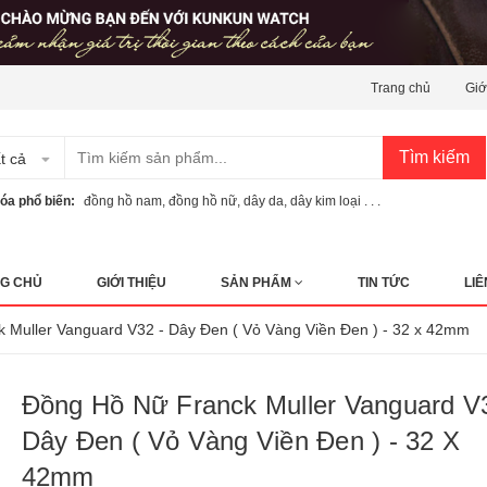
Trang chủ
Giớ
Tìm kiếm
t cả
óa phổ biến:
đồng hồ nam
,
đồng hồ nữ
,
dây da
,
dây kim loại . . .
G CHỦ
GIỚI THIỆU
SẢN PHẨM
TIN TỨC
LIÊ
 Muller Vanguard V32 - Dây Đen ( Vỏ Vàng Viền Đen ) - 32 x 42mm
Đồng Hồ Nữ Franck Muller Vanguard V
Dây Đen ( Vỏ Vàng Viền Đen ) - 32 X
42mm