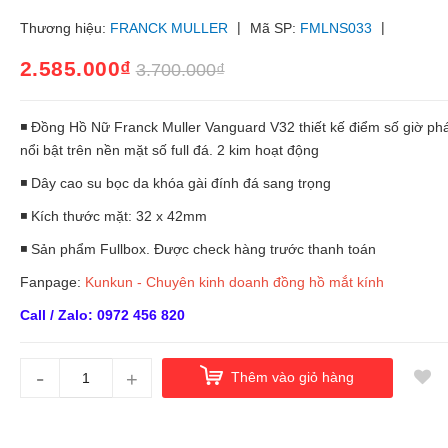
|
|
Thương hiệu:
FRANCK MULLER
Mã SP:
FMLNS033
2.585.000₫
3.700.000₫
◾ Đồng Hồ Nữ Franck Muller Vanguard V32 thiết kế điểm số giờ ph
nổi bật trên nền mặt số full đá. 2 kim hoạt động
◾ Dây cao su bọc da khóa gài đính đá sang trọng
◾ Kích thước mặt: 32 x 42mm
◾ Sản phẩm Fullbox. Được check hàng trước thanh toán
Fanpage:
Kunkun - Chuyên kinh doanh đồng hồ mắt kính
Call / Zalo: 0972 456 820
-
+
Thêm vào giỏ hàng