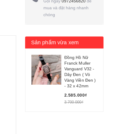
Gọi ngay
0972456820
để
mua và đặt hàng nhanh
chóng
Sản phẩm vừa xem
Đồng Hồ Nữ
Franck Muller
Vanguard V32 -
Dây Đen ( Vỏ
Vàng Viền Đen )
- 32 x 42mm
2.585.000₫
3.700.000₫