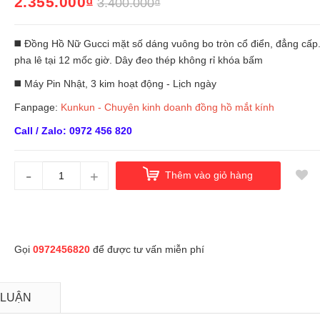
2.355.000₫
3.400.000₫
◼️ Đồng Hồ Nữ Gucci mặt số dáng vuông bo tròn cổ điển, đẳng cấp
pha lê tại 12 mốc giờ. Dây đeo thép không rỉ khóa bấm
◼️ Máy Pin Nhật, 3 kim hoạt động - Lịch ngày
Fanpage:
Kunkun - Chuyên kinh doanh đồng hồ mắt kính
Call / Zalo: 0972 456 820
-
+
Thêm vào giỏ hàng
Gọi
0972456820
để được tư vấn miễn phí
 LUẬN