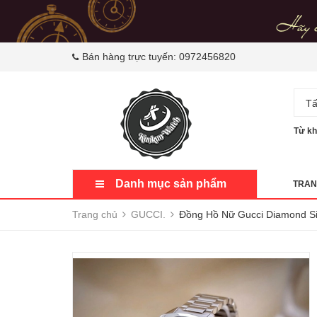
Bán hàng trực tuyến:
0972456820
Tấ
Từ kh
Danh mục sản phẩm
TRAN
Trang chủ
GUCCI.
Đồng Hồ Nữ Gucci Diamond S