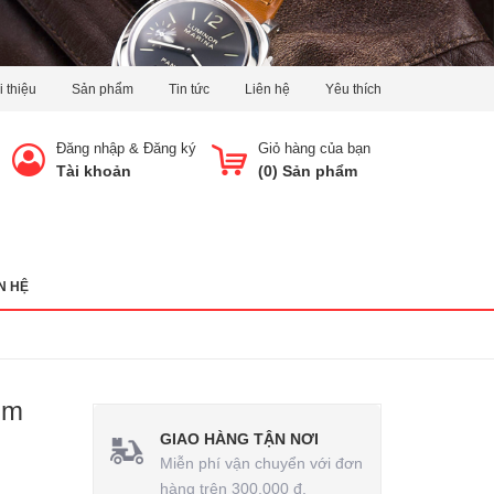
i thiệu
Sản phẩm
Tin tức
Liên hệ
Yêu thích
Đăng nhập
&
Đăng ký
Giỏ hàng của bạn
Tài khoản
(
0
) Sản phẩm
N HỆ
mm
GIAO HÀNG TẬN NƠI
Miễn phí vận chuyển với đơn
hàng trên 300.000 đ.