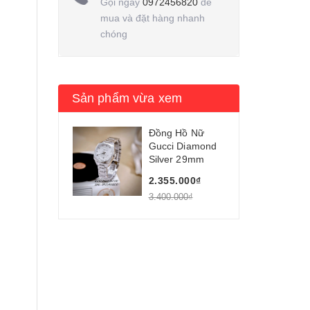
Gọi ngay
0972456820
để
mua và đặt hàng nhanh
chóng
Sản phẩm vừa xem
Đồng Hồ Nữ
Gucci Diamond
Silver 29mm
2.355.000₫
3.400.000₫