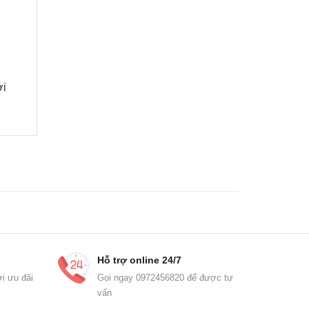
́i
Hỗ trợ online 24/7
i ưu đãi
Gọi ngay 0972456820 để được tư
vấn