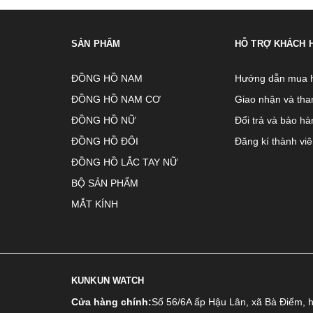
SẢN PHẨM
HỖ TRỢ KHÁCH 
ĐỒNG HỒ NAM
Hướng dẫn mua 
ĐỒNG HỒ NAM CƠ
Giao nhận và tha
ĐỒNG HỒ NỮ
Đổi trả và bảo hà
ĐỒNG HỒ ĐÔI
Đăng kí thành vi
ĐỒNG HỒ LẮC TAY NỮ
BỘ SẢN PHẨM
MẮT KÍNH
KUNKUN WATCH
Cửa hàng chính:
Số 56/6A ấp Hậu Lân, xã Bà Điểm, 