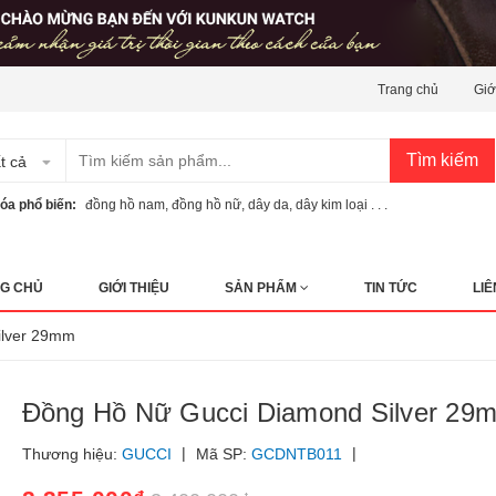
Trang chủ
Giớ
Tìm kiếm
t cả
óa phổ biến:
đồng hồ nam
,
đồng hồ nữ
,
dây da
,
dây kim loại . . .
G CHỦ
GIỚI THIỆU
SẢN PHẨM
TIN TỨC
LIÊ
ilver 29mm
Đồng Hồ Nữ Gucci Diamond Silver 29
|
|
Thương hiệu:
GUCCI
Mã SP:
GCDNTB011