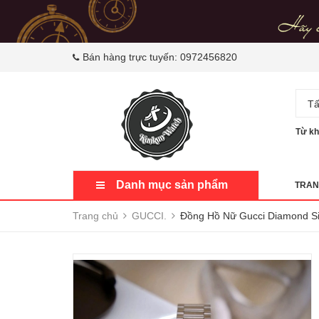
Bán hàng trực tuyến:
0972456820
Tấ
Từ kh
Danh mục sản phẩm
TRAN
Trang chủ
GUCCI.
Đồng Hồ Nữ Gucci Diamond S