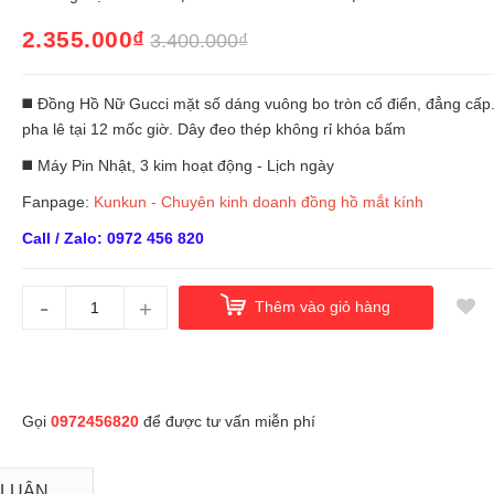
2.355.000₫
3.400.000₫
◼️ Đồng Hồ Nữ Gucci mặt số dáng vuông bo tròn cổ điển, đẳng cấp
pha lê tại 12 mốc giờ. Dây đeo thép không rỉ khóa bấm
◼️ Máy Pin Nhật, 3 kim hoạt động - Lịch ngày
Fanpage:
Kunkun - Chuyên kinh doanh đồng hồ mắt kính
Call / Zalo: 0972 456 820
-
+
Thêm vào giỏ hàng
Gọi
0972456820
để được tư vấn miễn phí
 LUẬN