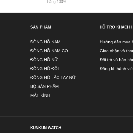
hãng 100%
SẢN PHẨM
HỖ TRỢ KHÁCH 
ĐỒNG HỒ NAM
Hướng dẫn mua 
ĐỒNG HỒ NAM CƠ
Giao nhận và tha
ĐỒNG HỒ NỮ
Đổi trả và bảo hà
ĐỒNG HỒ ĐÔI
Đăng kí thành vi
ĐỒNG HỒ LẮC TAY NỮ
BỘ SẢN PHẨM
MẮT KÍNH
KUNKUN WATCH