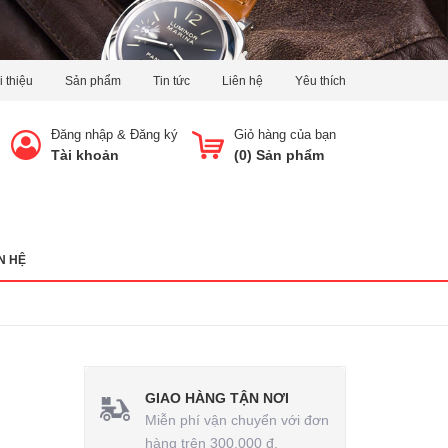
i thiệu
Sản phẩm
Tin tức
Liên hệ
Yêu thích
Đăng nhập
&
Đăng ký
Giỏ hàng của bạn
Tài khoản
(
0
) Sản phẩm
N HỆ
GIAO HÀNG TẬN NƠI
Miễn phí vận chuyển với đơn
hàng trên 300.000 đ.