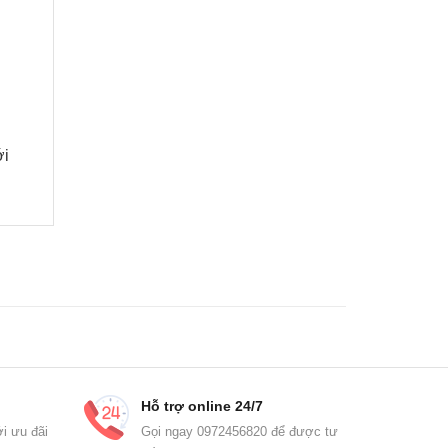
́i
Hỗ trợ online 24/7
i ưu đãi
Gọi ngay 0972456820 để được tư