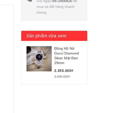
Gọi ngay
0972456820
để
mua và đặt hàng nhanh
chóng
Sản phẩm vừa xem
Đồng Hồ Nữ
Gucci Diamond
Silver Mặt Đen
29mm
2.355.000₫
3.400.000₫