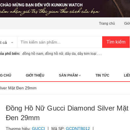
Trang chủ
Giớ
Tìm kiếm
t cả
óa phổ biến:
đồng hồ nam
,
đồng hồ nữ
,
dây da
,
dây kim loại . . .
G CHỦ
GIỚI THIỆU
SẢN PHẨM
TIN TỨC
LIÊ
ilver Mặt Đen 29mm
Đồng Hồ Nữ Gucci Diamond Silver Mặt
Đen 29mm
|
|
Thương hiệu:
GUCCI
Mã SP:
GCDNTB012