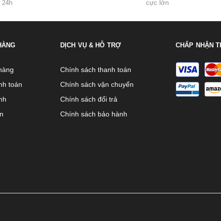
24h
cực lớn
HÀNG
DỊCH VỤ & HỖ TRỢ
CHẤP NHẬN T
hàng
Chính sách thanh toán
nh toán
Chính sách vận chuyển
nh
Chính sách đổi trả
ên
Chính sách bảo hành