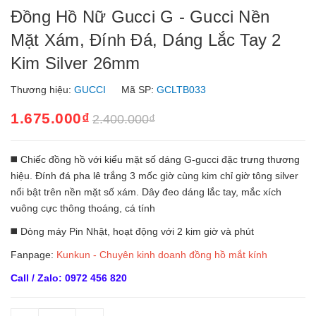
Đồng Hồ Nữ Gucci G - Gucci Nền
Mặt Xám, Đính Đá, Dáng Lắc Tay 2
Kim Silver 26mm
Thương hiệu:
GUCCI
Mã SP:
GCLTB033
1.675.000₫
2.400.000₫
◼️ Chiếc đồng hồ với kiểu mặt số dáng G-gucci đặc trưng thương
hiệu. Đính đá pha lê trắng 3 mốc giờ cùng kim chỉ giờ tông silver
nổi bật trên nền mặt số xám. Dây đeo dáng lắc tay, mắc xích
vuông cực thông thoáng, cá tính
◼️ Dòng máy Pin Nhật, hoạt động với 2 kim giờ và phút
Fanpage:
Kunkun - Chuyên kinh doanh đồng hồ mắt kính
Call / Zalo: 0972 456 820