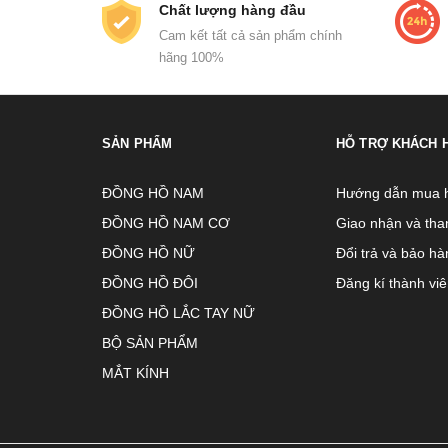
Chất lượng hàng đầu
Cam kết tất cả sản phẩm chính
hãng 100%
SẢN PHẨM
HỖ TRỢ KHÁCH 
ĐỒNG HỒ NAM
Hướng dẫn mua 
ĐỒNG HỒ NAM CƠ
Giao nhận và tha
ĐỒNG HỒ NỮ
Đổi trả và bảo hà
ĐỒNG HỒ ĐÔI
Đăng kí thành vi
ĐỒNG HỒ LẮC TAY NỮ
BỘ SẢN PHẨM
MẮT KÍNH