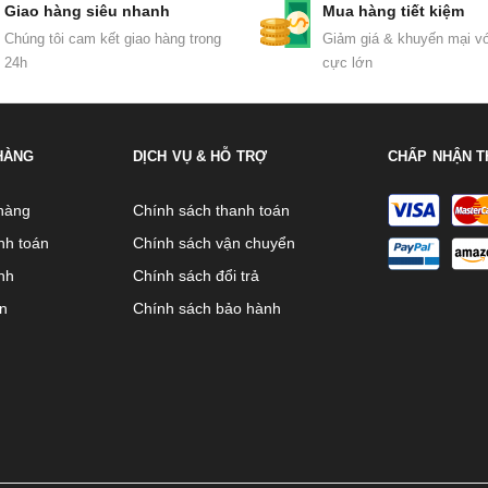
Giao hàng siêu nhanh
Mua hàng tiết kiệm
Chúng tôi cam kết giao hàng trong
Giảm giá & khuyến mại vớ
24h
cực lớn
HÀNG
DỊCH VỤ & HỖ TRỢ
CHẤP NHẬN T
hàng
Chính sách thanh toán
nh toán
Chính sách vận chuyển
nh
Chính sách đổi trả
ên
Chính sách bảo hành