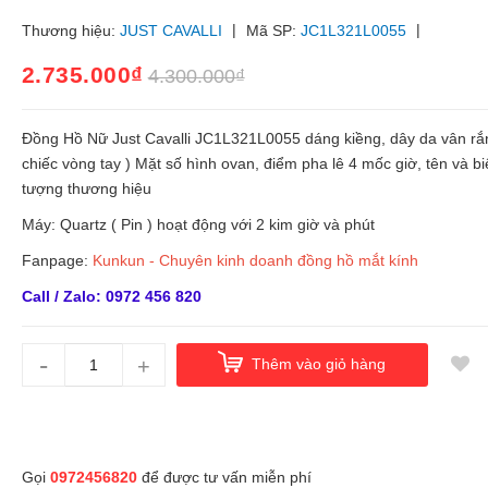
|
|
Thương hiệu:
JUST CAVALLI
Mã SP:
JC1L321L0055
2.735.000₫
4.300.000₫
Đồng Hồ Nữ Just Cavalli JC1L321L0055 dáng kiềng, dây da vân rắ
chiếc vòng tay ) Mặt số hình ovan, điểm pha lê 4 mốc giờ, tên và bi
tượng thương hiệu
Máy: Quartz ( Pin ) hoạt động với 2 kim giờ và phút
Fanpage:
Kunkun - Chuyên kinh doanh đồng hồ mắt kính
Call / Zalo: 0972 456 820
-
+
Thêm vào giỏ hàng
Gọi
0972456820
để được tư vấn miễn phí