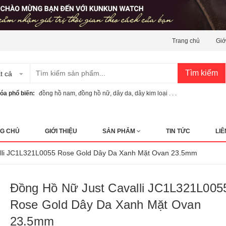
Trang chủ
Giớ
Tìm kiếm
t cả
óa phổ biến:
đồng hồ nam
,
đồng hồ nữ
,
dây da
,
dây kim loại . . .
G CHỦ
GIỚI THIỆU
SẢN PHẨM
TIN TỨC
LIÊ
lli JC1L321L0055 Rose Gold Dây Da Xanh Mặt Ovan 23.5mm
Đồng Hồ Nữ Just Cavalli JC1L321L005
Rose Gold Dây Da Xanh Mặt Ovan
23.5mm