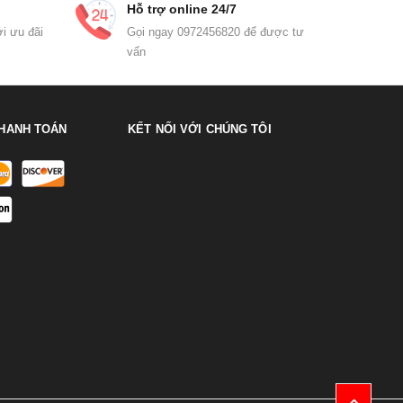
Hỗ trợ online 24/7
i ưu đãi
Gọi ngay 0972456820 để được tư
vấn
HANH TOÁN
KẾT NỐI VỚI CHÚNG TÔI