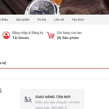
i thiệu
Sản phẩm
Tin tức
Liên hệ
Yêu thích
Đăng nhập
&
Đăng ký
Giỏ hàng của bạn
Tài khoản
(
0
) Sản phẩm
N HỆ
5
GIAO HÀNG TẬN NƠI
Miễn phí vận chuyển với đơn
hàng trên 300.000 đ.