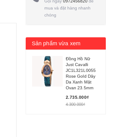
Gọi ngay
0972456820
để
mua và đặt hàng nhanh
chóng
Sản phẩm vừa xem
Đồng Hồ Nữ
Just Cavalli
JC1L321L0055
Rose Gold Dây
Da Xanh Mặt
Ovan 23.5mm
2.735.000₫
4.300.000₫