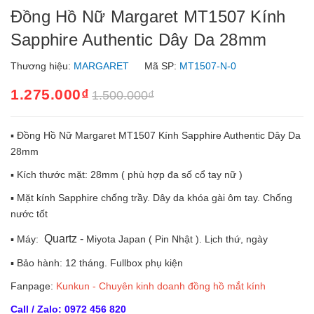
Đồng Hồ Nữ Margaret MT1507 Kính
Sapphire Authentic Dây Da 28mm
Thương hiệu:
MARGARET
Mã SP:
MT1507-N-0
1.275.000₫
1.500.000₫
▪️ Đồng Hồ Nữ Margaret MT1507 Kính Sapphire Authentic Dây Da
28mm
▪️ Kích thước mặt: 28mm ( phù hợp đa số cổ tay nữ )
▪️ Mặt kính Sapphire chống trầy. Dây da khóa gài ôm tay. Chống
nước tốt
Quartz -
▪️ Máy:
Miyota Japan ( Pin Nhật ). Lịch thứ, ngày
▪️ Bảo hành: 12 tháng. Fullbox phụ kiện
Fanpage:
Kunkun - Chuyên kinh doanh đồng hồ mắt kính
Call / Zalo: 0972 456 820