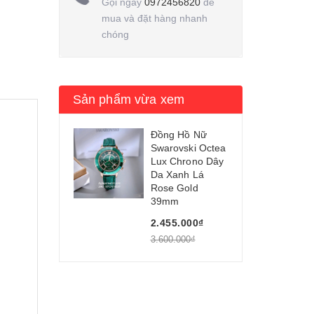
Gọi ngay
0972456820
để
mua và đặt hàng nhanh
chóng
Sản phẩm vừa xem
Đồng Hồ Nữ
Swarovski Octea
Lux Chrono Dây
Da Xanh Lá
Rose Gold
39mm
2.455.000₫
3.600.000₫