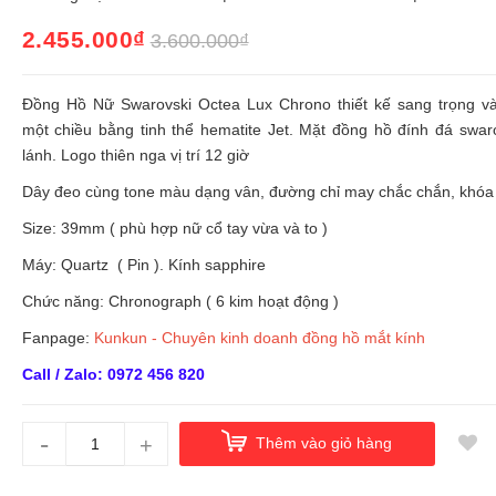
2.455.000₫
3.600.000₫
Đồng Hồ Nữ Swarovski Octea Lux Chrono thiết kế sang trọng v
một chiều bằng tinh thể hematite Jet. Mặt đồng hồ đính đá swaro
lánh. Logo thiên nga vị trí 12 giờ
Dây đeo cùng tone màu dạng vân, đường chỉ may chắc chắn, khó
Size: 39mm ( phù hợp nữ cổ tay vừa và to )
Máy: Quartz ( Pin ). Kính sapphire
Chức năng: Chronograph ( 6 kim hoạt động )
Fanpage:
Kunkun - Chuyên kinh doanh đồng hồ mắt kính
Call / Zalo: 0972 456 820
-
+
Thêm vào giỏ hàng