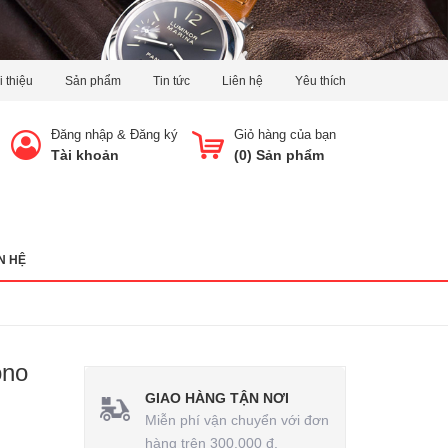
i thiệu
Sản phẩm
Tin tức
Liên hệ
Yêu thích
Đăng nhập
&
Đăng ký
Giỏ hàng của bạn
Tài khoản
(
0
) Sản phẩm
N HỆ
ono
GIAO HÀNG TẬN NƠI
Miễn phí vận chuyển với đơn
hàng trên 300.000 đ.