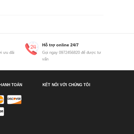
Hỗ trợ online 24/7
i ưu đãi
Gọi ngay 0972456820 để được tư
vấn
HANH TOÁN
KẾT NỐI VỚI CHÚNG TÔI