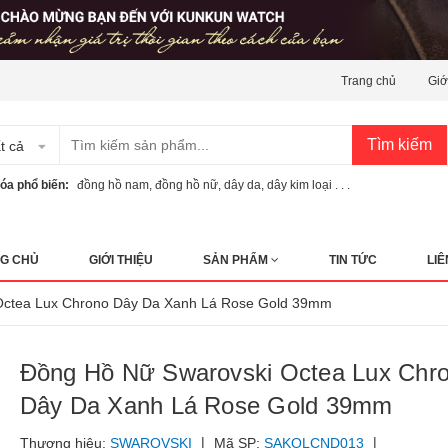
Trang chủ
Giớ
Tìm kiếm
t cả
óa phổ biến:
đồng hồ nam
,
đồng hồ nữ
,
dây da
,
dây kim loại . . .
G CHỦ
GIỚI THIỆU
SẢN PHẨM
TIN TỨC
LIÊ
i Octea Lux Chrono Dây Da Xanh Lá Rose Gold 39mm
Đồng Hồ Nữ Swarovski Octea Lux Chr
Dây Da Xanh Lá Rose Gold 39mm
|
|
Thương hiệu:
SWAROVSKI
Mã SP:
SAKOLCND013