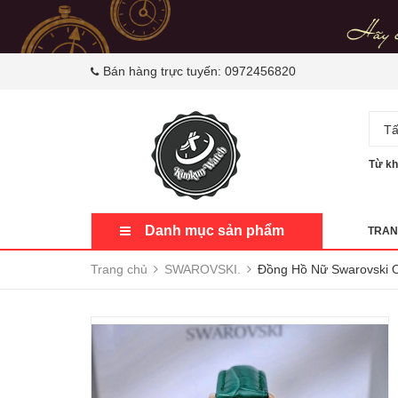
Bán hàng trực tuyến:
0972456820
Tấ
Từ kh
Danh mục sản phẩm
TRAN
Trang chủ
SWAROVSKI.
Đồng Hồ Nữ Swarovsk