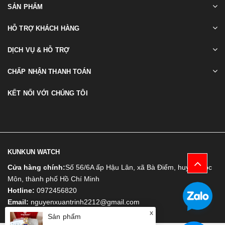
SẢN PHẨM
HỖ TRỢ KHÁCH HÀNG
DỊCH VỤ & HỖ TRỢ
CHẤP NHẬN THANH TOÁN
KẾT NỐI VỚI CHÚNG TÔI
KUNKUN WATCH
Cửa hàng chính:
Số 56/6A ấp Hậu Lân, xã Bà Điểm, huyện Hóc
Môn, thành phố Hồ Chí Minh
Hotline:
0972456820
Email:
nguyenxuantrinh2212@gmail.com
Sản phẩm