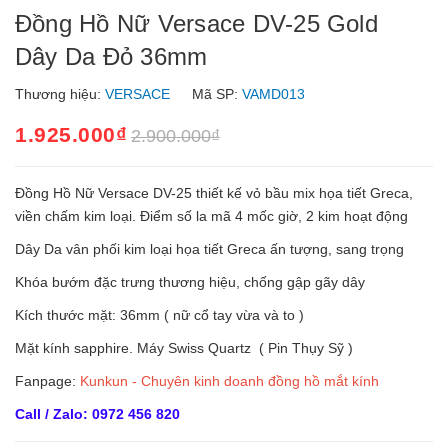
Đồng Hồ Nữ Versace DV-25 Gold
Dây Da Đỏ 36mm
Thương hiệu:
VERSACE
Mã SP:
VAMD013
1.925.000₫
2.900.000₫
Đồng Hồ Nữ Versace DV-25 thiết kế vỏ bầu mix họa tiết Greca,
viền chấm kim loại. Điểm số la mã 4 mốc giờ, 2 kim hoạt động
Dây Da vân phối kim loại họa tiết Greca ấn tượng, sang trọng
Khóa bướm đặc trưng thương hiệu, chống gập gãy dây
Kích thước mặt: 36mm ( nữ cổ tay vừa và to )
Mặt kính sapphire. Máy Swiss Quartz ( Pin Thụy Sỹ )
Fanpage:
Kunkun - Chuyên kinh doanh đồng hồ mắt kính
Call / Zalo: 0972 456 820