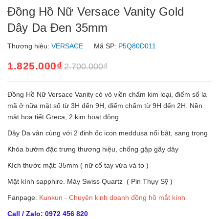
Đồng Hồ Nữ Versace Vanity Gold
Dây Da Đen 35mm
Thương hiệu:
VERSACE
Mã SP:
P5Q80D011
1.825.000₫
2.700.000₫
Đồng Hồ Nữ Versace Vanity có vỏ viền chấm kim loại, điểm số la
mã ở nữa mặt số từ 3H đến 9H, điểm chấm từ 9H đến 2H. Nền
mặt họa tiết Greca, 2 kim hoạt động
Dây Da vân cùng với 2 đinh ốc icon meddusa nổi bật, sang trọng
Khóa bướm đặc trưng thương hiệu, chống gập gãy dây
Kích thước mặt: 35mm ( nữ cổ tay vừa và to )
Mặt kính sapphire. Máy Swiss Quartz ( Pin Thụy Sỹ )
Fanpage:
Kunkun - Chuyên kinh doanh đồng hồ mắt kính
Call / Zalo: 0972 456 820