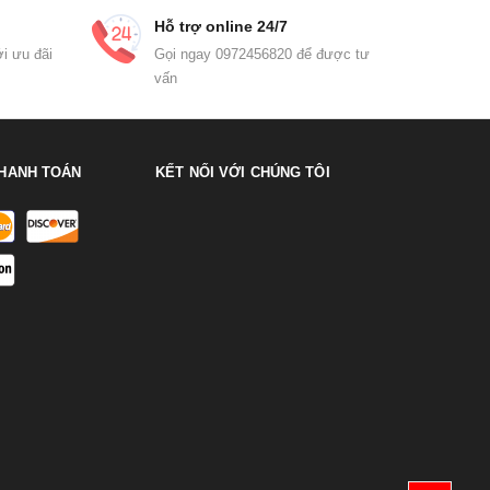
Hỗ trợ online 24/7
i ưu đãi
Gọi ngay 0972456820 để được tư
vấn
HANH TOÁN
KẾT NỐI VỚI CHÚNG TÔI