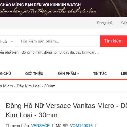
Trang chủ
Giớ
Tìm kiếm
t cả
óa phổ biến:
đồng hồ nam
,
đồng hồ nữ
,
dây da
,
dây kim loại . . .
G CHỦ
GIỚI THIỆU
SẢN PHẨM
TIN TỨC
LIÊ
s Micro - Dây Kim Loại - 30mm
Đồng Hồ Nữ Versace Vanitas Micro - D
Kim Loại - 30mm
|
|
Thương hiệu:
VERSACE
Mã SP:
VQM120016