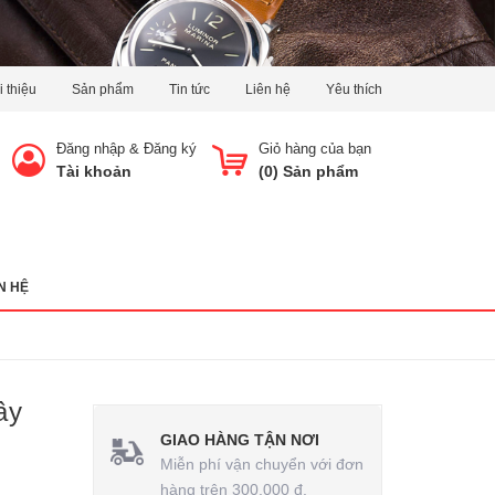
i thiệu
Sản phẩm
Tin tức
Liên hệ
Yêu thích
Đăng nhập
&
Đăng ký
Giỏ hàng của bạn
Tài khoản
(
0
) Sản phẩm
N HỆ
ây
GIAO HÀNG TẬN NƠI
Miễn phí vận chuyển với đơn
hàng trên 300.000 đ.