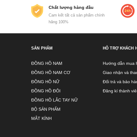
Chất lượng hàng đầu
Cam kết tất cả sản phẩm chính
hãng 100%
SẢN PHẨM
HỖ TRỢ KHÁCH 
ĐỒNG HỒ NAM
Hướng dẫn mua 
ĐỒNG HỒ NAM CƠ
Giao nhận và tha
ĐỒNG HỒ NỮ
Đổi trả và bảo hà
ĐỒNG HỒ ĐÔI
Đăng kí thành vi
ĐỒNG HỒ LẮC TAY NỮ
BỘ SẢN PHẨM
MẮT KÍNH