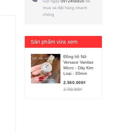
Gọi ngay
0972456820
để
mua và đặt hàng nhanh
chóng
Sản phẩm vừa xem
Đồng hồ Nữ
Versace Vanitas
Micro - Dây Kim
Loại - 30mm
2.560.000₫
3.700.000₫