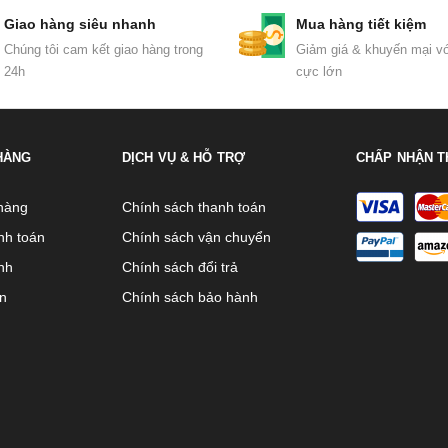
Giao hàng siêu nhanh
Mua hàng tiết kiệm
Chúng tôi cam kết giao hàng trong
Giảm giá & khuyến mại vớ
24h
cực lớn
HÀNG
DỊCH VỤ & HỖ TRỢ
CHẤP NHẬN T
hàng
Chính sách thanh toán
nh toán
Chính sách vận chuyển
nh
Chính sách đổi trả
ên
Chính sách bảo hành