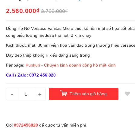
2.560.000₫
3.700.000₫
Đồng Hồ Nữ Versace Vanitas Micro thiết kế nền mặt số họa tiết phá
cùng biểu tượng medusa thu hút, 2 kim chạy
Kích thước mặt: 30mm viền hoa văn đặc trưng thương hiệu versac
Dây đeo thép không rỉ kiểu dáng sang trọng
Fanpage:
Kunkun - Chuyên kinh doanh đồng hồ mắt kính
Call / Zalo: 0972 456 820
-
+
Thêm vào giỏ hàng
Gọi
0972456820
để được tư vấn miễn phí