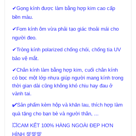
✔
Gọng kính được làm bằng hợp kim cao cấp
bền màu.
✔
Fom kính ôm vừa phải tạo giác thoải mái cho
người đeo.
✔
Tròng kính polarized chống chói, chống tia UV
bảo vệ mắt.
✔
Chân kính làm bằng hợp kim, cuối chân kính
có bọc một lớp nhựa giúp người mang kính trong
thời gian dài cũng không khó chịu hay đau ở
vành tai.
✔
️Sản phẩm kèm hộp và khăn lau, thích hợp làm
quà tặng cho bạn bè và người thân, ...
💥CAM KẾT 100% HÀNG NGOÀI ĐẸP HƠN
HÌNH 💯💯💯