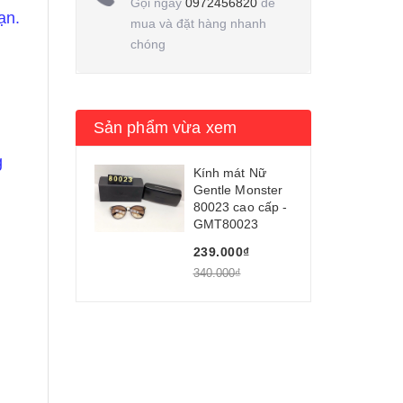
Gọi ngay
0972456820
để
ạn.
mua và đặt hàng nhanh
chóng
Sản phẩm vừa xem
g
Kính mát Nữ
Gentle Monster
80023 cao cấp -
GMT80023
239.000₫
340.000₫