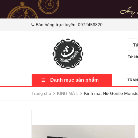
Bán hàng trực tuyến:
0972456820
Tấ
Từ kh
Danh mục sản phẩm
TRAN
Trang chủ
KÍNH MÁT.
Kính mát Nữ Gentle Mons