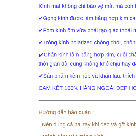
Kính mát không chỉ bảo vệ mắt mà còn l
✔Gọng kính được làm bằng hợp kim c
✔Fom kính ôm vừa phải tạo giác thoải 
✔Tròng kính polarized chống chói, chốn
✔️Chân kính làm bằng hợp kim, cuối ch
thời gian dài cũng không khó chịu hay đ
✔Sản phẩm kèm hộp và khăn lau, thích h
CAM KẾT 100% HÀNG NGOÀI ĐẸP H
—————————————————
Hướng dẫn bảo quản :
- Nên dùng cả hai tay khi đeo và gỡ kín