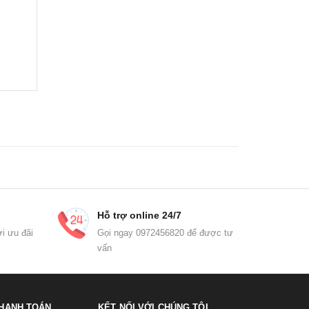
Hỗ trợ online 24/7
i ưu đãi
Gọi ngay 0972456820 để được tư
vấn
HANH TOÁN
KẾT NỐI VỚI CHÚNG TÔI