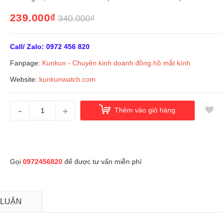
239.000₫
340.000₫
Call/ Zalo: 0972 456 820
Fanpage:
Kunkun - Chuyên kinh doanh đồng hồ mắt kín
h
Website:
kunkunwatch.com
-
+
Thêm vào giỏ hàng
Gọi
0972456820
để được tư vấn miễn phí
 LUẬN