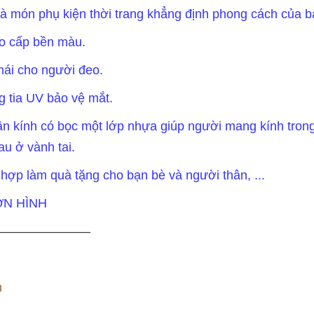
à món phụ kiện thời trang khẳng định phong cách của b
ao cấp bền màu.
mái cho người đeo.
g tia UV bảo vệ mắt.
ân kính có bọc một lớp nhựa giúp người mang kính tron
au ở vành tai.
ợp làm quà tặng cho bạn bè và người thân, ...
ƠN HÌNH
————————
h