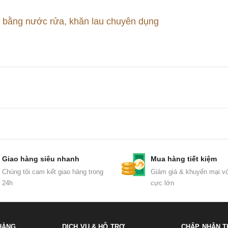
h bằng nước rửa, khăn lau chuyên dụng
Giao hàng siêu nhanh
Mua hàng tiết kiệm
Chúng tôi cam kết giao hàng trong
Giảm giá & khuyến mại vớ
24h
cực lớn
HÀNG
DỊCH VỤ & HỖ TRỢ
CHẤP NHẬN T