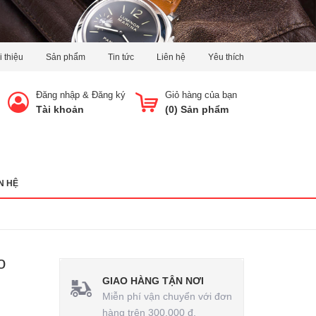
i thiệu
Sản phẩm
Tin tức
Liên hệ
Yêu thích
Đăng nhập
&
Đăng ký
Giỏ hàng của bạn
Tài khoản
(
0
) Sản phẩm
N HỆ
o
GIAO HÀNG TẬN NƠI
Miễn phí vận chuyển với đơn
hàng trên 300.000 đ.