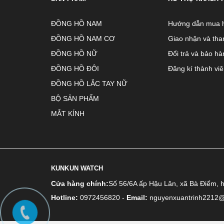
ĐỒNG HỒ NAM
Hướng dẫn mua 
ĐỒNG HỒ NAM CƠ
Giao nhận và tha
ĐỒNG HỒ NỮ
Đổi trả và bảo hà
ĐỒNG HỒ ĐÔI
Đăng kí thành vi
ĐỒNG HỒ LẮC TAY NỮ
BỘ SẢN PHẨM
MẮT KÍNH
KUNKUN WATCH
Cửa hàng chính:
Số 56/6A ấp Hậu Lân, xã Bà Điểm, 
Hotline:
0972456820
-
Email:
nguyenxuantrinh2212