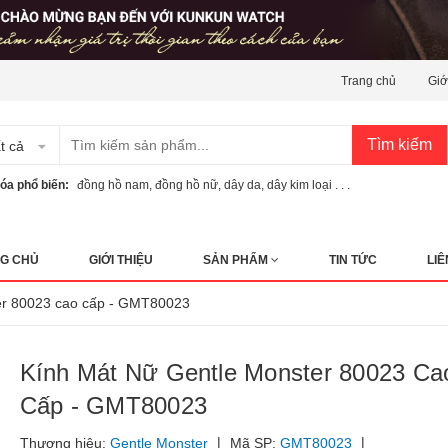
Trang chủ
Giớ
Tìm kiếm
t cả
óa phổ biến:
đồng hồ nam
,
đồng hồ nữ
,
dây da
,
dây kim loại . . .
G CHỦ
GIỚI THIỆU
SẢN PHẨM
TIN TỨC
LIÊ
ter 80023 cao cấp - GMT80023
Kính Mát Nữ Gentle Monster 80023 Ca
Cấp - GMT80023
|
|
Thương hiệu:
Gentle Monster
Mã SP:
GMT80023