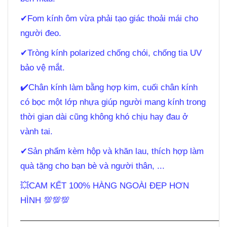
✔
Fom kính ôm vừa phải tạo giác thoải mái cho
người đeo.
✔
Tròng kính polarized chống chói, chống tia UV
bảo vệ mắt.
✔
️Chân kính làm bằng hợp kim, cuối chân kính
có bọc một lớp nhựa giúp người mang kính trong
thời gian dài cũng không khó chịu hay đau ở
vành tai.
✔
Sản phẩm kèm hộp và khăn lau, thích hợp làm
quà tặng cho bạn bè và người thân, ...
💥CAM KẾT 100% HÀNG NGOÀI ĐẸP HƠN
HÌNH 💯💯💯
————————————————————————