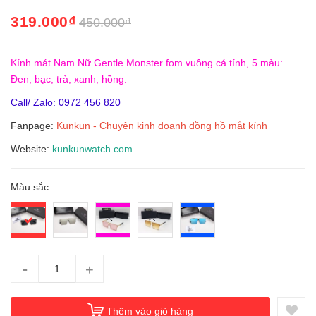
319.000₫
450.000₫
Kính mát Nam Nữ Gentle Monster fom vuông cá tính, 5 màu:
Đen, bạc, trà, xanh, hồng.
Call/ Zalo: 0972 456 820
Fanpage:
Kunkun - Chuyên kinh doanh đồng hồ mắt kính
Website:
kunkunwatch.com
Màu sắc
-
+
Thêm vào giỏ hàng