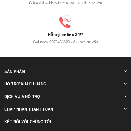
Giảm giá & khuyến mại với ưu đãi cực lớn
Hỗ trợ online 24/7
Gọi ngay 0972456820 để được tư vấn
SẢN PHẨM
HỖ TRỢ KHÁCH HÀNG
DỊCH VỤ & HỖ TRỢ
CHẤP NHẬN THANH TOÁN
KẾT NỐI VỚI CHÚNG TÔI