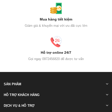
Mua hàng tiết kiệm
Giảm giá & khuyến mại với ưu đãi cực lớn
Hỗ trợ online 24/7
Gọi ngay 0972456820 để được tư vấn
SẢN PHẨM
HỖ TRỢ KHÁCH HÀNG
DỊCH VỤ & HỖ TRỢ