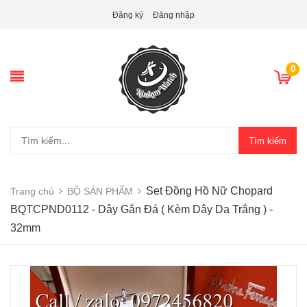
Đăng ký
Đăng nhập
0
Tìm kiếm
Set Đồng Hồ Nữ Chopard
Trang chủ
BỘ SẢN PHẨM
BQTCPND0112 - Dây Gắn Đá ( Kèm Dây Da Trắng ) -
32mm