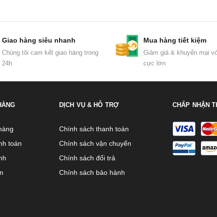
Giao hàng siêu nhanh
Mua hàng tiết kiệm
Chúng tôi cam kết giao hàng trong
Giảm giá & khuyến mại vớ
24h
cực lớn
HÀNG
DỊCH VỤ & HỖ TRỢ
CHẤP NHẬN T
hàng
Chính sách thanh toán
nh toán
Chính sách vận chuyển
nh
Chính sách đổi trả
ên
Chính sách bảo hành