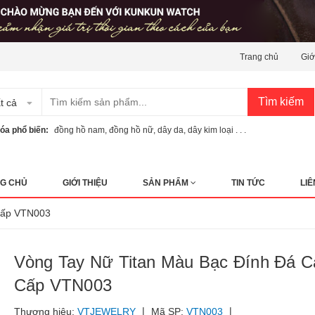
Trang chủ
Giớ
Tìm kiếm
t cả
óa phổ biến:
đồng hồ nam
,
đồng hồ nữ
,
dây da
,
dây kim loại . . .
G CHỦ
GIỚI THIỆU
SẢN PHẨM
TIN TỨC
LIÊ
 cấp VTN003
Vòng Tay Nữ Titan Màu Bạc Đính Đá C
Cấp VTN003
|
|
Thương hiệu:
VTJEWELRY
Mã SP:
VTN003