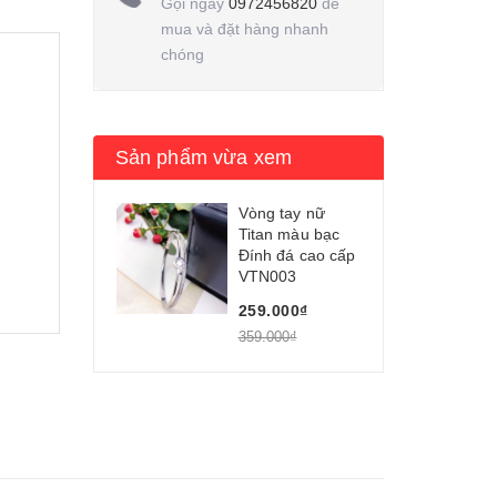
Gọi ngay
0972456820
để
mua và đặt hàng nhanh
chóng
Sản phẩm vừa xem
Vòng tay nữ
Titan màu bạc
Đính đá cao cấp
VTN003
259.000₫
359.000₫