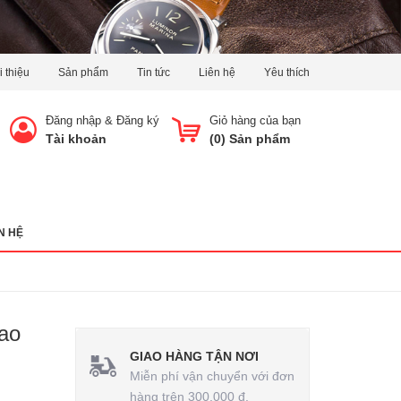
i thiệu
Sản phẩm
Tin tức
Liên hệ
Yêu thích
Đăng nhập
&
Đăng ký
Giỏ hàng của bạn
Tài khoản
(
0
) Sản phẩm
N HỆ
ao
GIAO HÀNG TẬN NƠI
Miễn phí vận chuyển với đơn
hàng trên 300.000 đ.