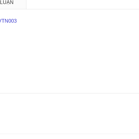
 LUẬN
 VTN003