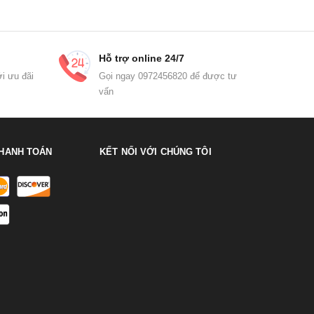
Hỗ trợ online 24/7
i ưu đãi
Gọi ngay 0972456820 để được tư
vấn
HANH TOÁN
KẾT NỐI VỚI CHÚNG TÔI