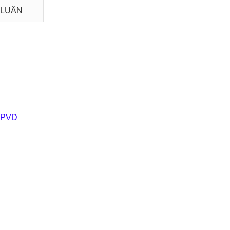
 LUẬN
ạ PVD