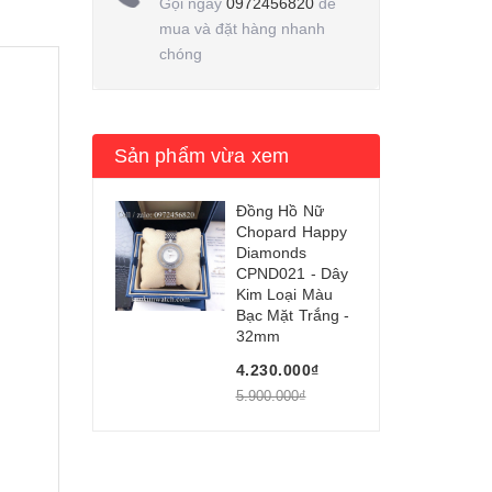
Gọi ngay
0972456820
để
mua và đặt hàng nhanh
chóng
Sản phẩm vừa xem
Đồng Hồ Nữ
Chopard Happy
Diamonds
CPND021 - Dây
Kim Loại Màu
Bạc Mặt Trắng -
32mm
4.230.000₫
5.900.000₫