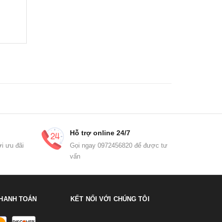
Hỗ trợ online 24/7
i ưu đãi
Gọi ngay 0972456820 để được tư
vấn
HANH TOÁN
KẾT NỐI VỚI CHÚNG TÔI