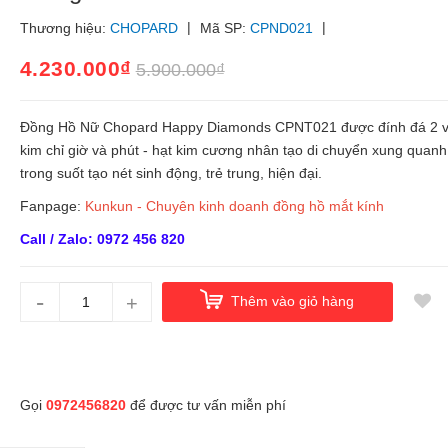
|
|
Thương hiệu:
CHOPARD
Mã SP:
CPND021
4.230.000₫
5.900.000₫
Đồng Hồ Nữ Chopard Happy Diamonds CPNT021 được đính đá 2 v
kim chỉ giờ và phút - hạt kim cương nhân tạo di chuyển xung quan
trong suốt tạo nét sinh động, trẻ trung, hiện đại.
Fanpage:
Kunkun - Chuyên kinh doanh đồng hồ mắt kính
Call / Zalo: 0972 456 820
-
+
Thêm vào giỏ hàng
Gọi
0972456820
để được tư vấn miễn phí