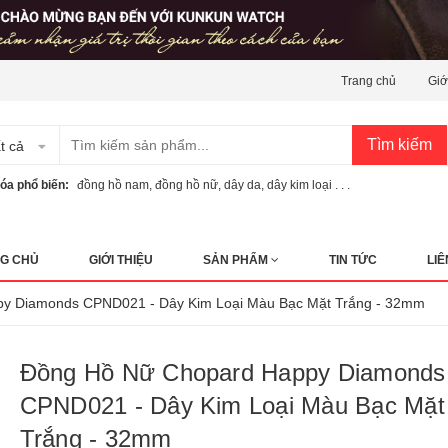
Trang chủ
Giớ
Tìm kiếm
t cả
óa phổ biến:
đồng hồ nam
,
đồng hồ nữ
,
dây da
,
dây kim loại . . .
G CHỦ
GIỚI THIỆU
SẢN PHẨM
TIN TỨC
LIÊ
y Diamonds CPND021 - Dây Kim Loại Màu Bạc Mặt Trắng - 32mm
Đồng Hồ Nữ Chopard Happy Diamonds
CPND021 - Dây Kim Loại Màu Bạc Mặt
Trắng - 32mm