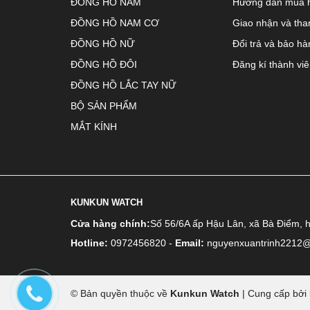
ĐỒNG HỒ NAM
Hướng dẫn mua 
ĐỒNG HỒ NAM CƠ
Giao nhận và tha
ĐỒNG HỒ NỮ
Đổi trả và bảo hà
ĐỒNG HỒ ĐÔI
Đăng kí thành vi
ĐỒNG HỒ LẮC TAY NỮ
BỘ SẢN PHẨM
MẮT KÍNH
KUNKUN WATCH
Cửa hàng chính:
Số 56/6A ấp Hậu Lân, xã Bà Điểm, 
Hotline:
0972456820
-
Email:
nguyenxuantrinh2212
© Bản quyền thuộc về
Kunkun Watch
|
Cung cấp bởi