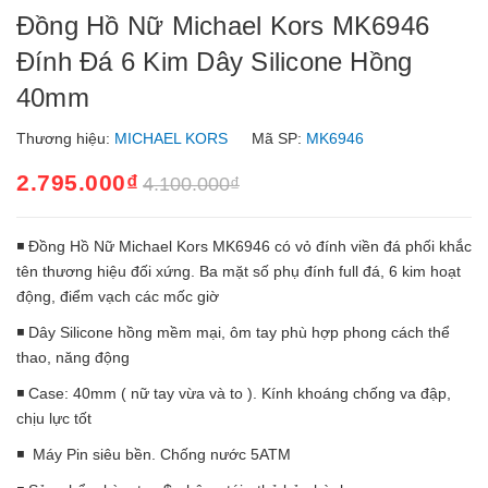
Đồng Hồ Nữ Michael Kors MK6946
Đính Đá 6 Kim Dây Silicone Hồng
40mm
Thương hiệu:
MICHAEL KORS
Mã SP:
MK6946
2.795.000₫
4.100.000₫
◾ Đồng Hồ Nữ Michael Kors MK6946 có vỏ đính viền đá phối khắc
tên thương hiệu đối xứng. Ba mặt số phụ đính full đá, 6 kim hoạt
động, điểm vạch các mốc giờ
◾ Dây Silicone hồng mềm mại, ôm tay phù hợp phong cách thể
thao, năng động
◾ Case: 40mm ( nữ tay vừa và to ). Kính khoáng chống va đập,
chịu lực tốt
◾ Máy Pin siêu bền. Chống nước 5ATM